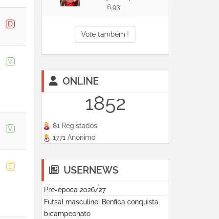
6.93
D
Vote também !
V
ONLINE
1852
81 Registados
V
1771 Anónimo
E
USERNEWS
Pré-época 2026/27
Futsal masculino: Benfica conquista
bicampeonato