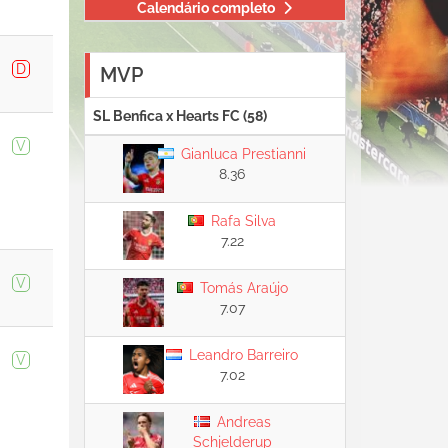
Calendário completo
D
MVP
SL Benfica x Hearts FC (58)
V
Gianluca Prestianni
8.36
Rafa Silva
7.22
V
Tomás Araújo
7.07
Leandro Barreiro
V
7.02
Andreas
Schjelderup