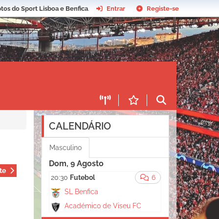
tos do Sport Lisboa e Benfica
.
Entrar
Registe-se
CALENDÁRIO
Masculino
Dom, 9 Agosto
te
20:30
Futebol
6
SL Benfica
Académico de Viseu FC