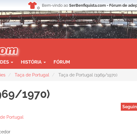
Bem-vindo ao
SerBenfiquista.com - Fórum de adep
ADES
HISTÓRIA
FÓRUM
ões
Taça de Portugal
Taça de Portugal (1969/1970)
969/1970)
Seguin
de Portugal
cedor