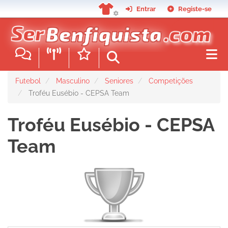
Passar
Entrar
Registe-se
para
o
conteúdo
principal
Futebol
Masculino
Seniores
Competições
Troféu Eusébio - CEPSA Team
Troféu Eusébio - CEPSA
Team