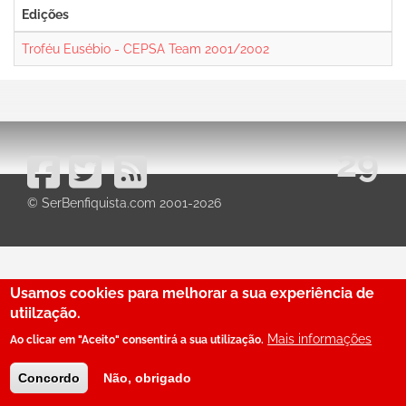
Edições
Troféu Eusébio - CEPSA Team 2001/2002
29
© SerBenfiquista.com 2001-2026
Usamos cookies para melhorar a sua experiência de
utiilzação.
Mais informações
Ao clicar em "Aceito" consentirá a sua utilização.
Concordo
Não, obrigado