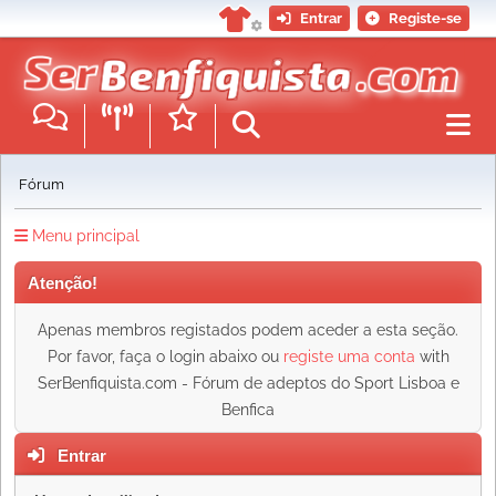
Entrar
Registe-se
Fórum
Menu principal
Atenção!
Apenas membros registados podem aceder a esta seção.
Por favor, faça o login abaixo ou
registe uma conta
with
SerBenfiquista.com - Fórum de adeptos do Sport Lisboa e
Benfica
Entrar