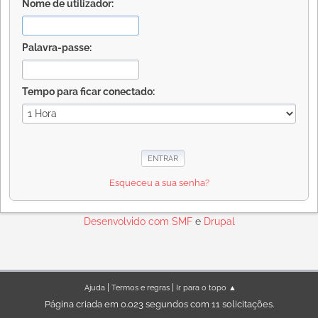
Nome de utilizador:
Palavra-passe:
Tempo para ficar conectado:
Esqueceu a sua senha?
Desenvolvido com
SMF
e
Drupal
|
|
Ajuda
Termos e regras
Ir para o topo ▲
Página criada em 0.023 segundos com 11 solicitações.