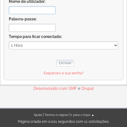
Nome de utilizador:
Palavra-passe:
Tempo para ficar conectado:
Esqueceu a sua senha?
Desenvolvido com
SMF
e
Drupal
|
|
Ajuda
Termos e regras
Ir para o topo ▲
Página criada em 0.021 segundos com 11 solicitações.