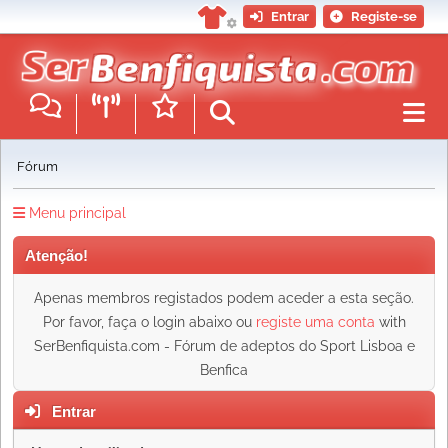
Entrar
Registe-se
Fórum
Menu principal
Atenção!
Apenas membros registados podem aceder a esta seção.
Por favor, faça o login abaixo ou
registe uma conta
with
SerBenfiquista.com - Fórum de adeptos do Sport Lisboa e
Benfica
Entrar