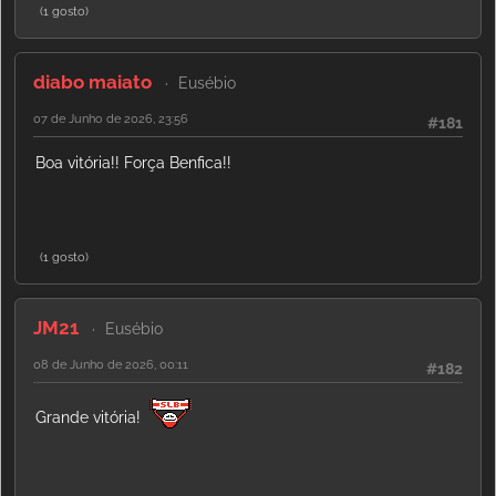
(1 gosto)
diabo maiato
Eusébio
07 de Junho de 2026, 23:56
#181
Boa vitória!! Força Benfica!!
(1 gosto)
JM21
Eusébio
08 de Junho de 2026, 00:11
#182
Grande vitória!