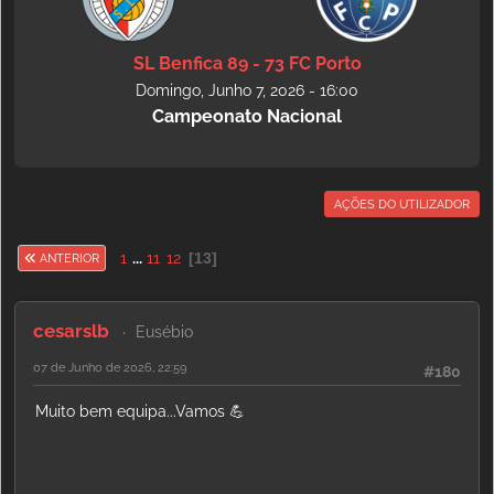
SL Benfica 89 - 73 FC Porto
Domingo, Junho 7, 2026 - 16:00
Campeonato Nacional
AÇÕES DO UTILIZADOR
1
...
11
12
13
ANTERIOR
cesarslb
Eusébio
07 de Junho de 2026, 22:59
#180
Muito bem equipa...Vamos 💪