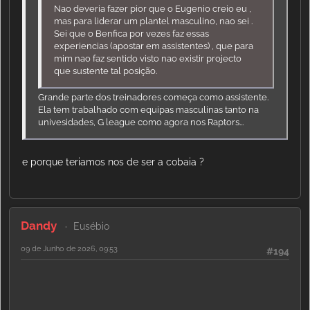
Nao deveria fazer pior que o Eugenio creio eu ,
mas para liderar um plantel masculino, nao sei .
Sei que o Benfica por vezes faz essas
experiencias (apostar em assistentes) , que para
mim nao faz sentido visto nao existir projecto
que sustente tal posição.
Grande parte dos treinadores começa como assistente.
Ela tem trabalhado com equipas masculinas tanto na
univesidades, G league como agora nos Raptors...
e porque teriamos nos de ser a cobaia ?
Dandy
Eusébio
09 de Junho de 2026, 09:53
#194