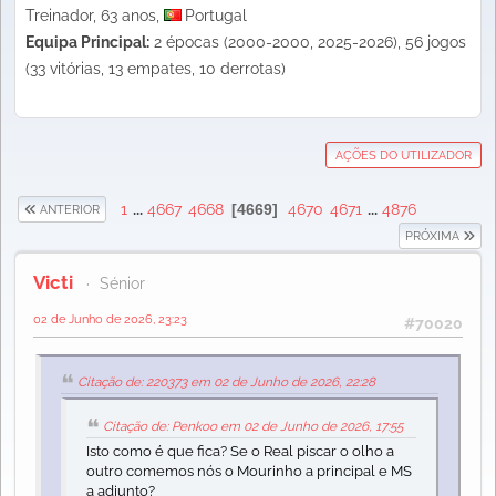
Treinador, 63 anos,
Portugal
Equipa Principal:
2 épocas (2000-2000, 2025-2026), 56 jogos
(33 vitórias, 13 empates, 10 derrotas)
AÇÕES DO UTILIZADOR
1
...
4667
4668
4669
4670
4671
...
4876
ANTERIOR
PRÓXIMA
Victi
Sénior
02 de Junho de 2026, 23:23
#70020
Citação de: 220373 em 02 de Junho de 2026, 22:28
Citação de: Penkoo em 02 de Junho de 2026, 17:55
Isto como é que fica? Se o Real piscar o olho a
outro comemos nós o Mourinho a principal e MS
a adjunto?