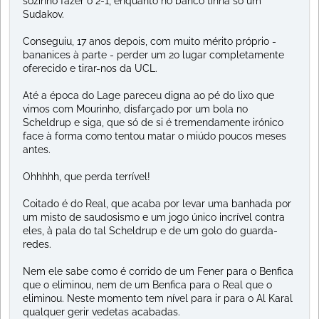
sozinho fazer o 2-1, enquanto no banco tinha só um
Sudakov.
Conseguiu, 17 anos depois, com muito mérito próprio -
bananices à parte - perder um 2o lugar completamente
oferecido e tirar-nos da UCL.
Até a época do Lage pareceu digna ao pé do lixo que
vimos com Mourinho, disfarçado por um bola no
Scheldrup e siga, que só de si é tremendamente irónico
face à forma como tentou matar o miúdo poucos meses
antes.
Ohhhhh, que perda terrível!
Coitado é do Real, que acaba por levar uma banhada por
um misto de saudosismo e um jogo único incrível contra
eles, à pala do tal Scheldrup e de um golo do guarda-
redes.
Nem ele sabe como é corrido de um Fener para o Benfica
que o eliminou, nem de um Benfica para o Real que o
eliminou. Neste momento tem nível para ir para o Al Karal
qualquer gerir vedetas acabadas.