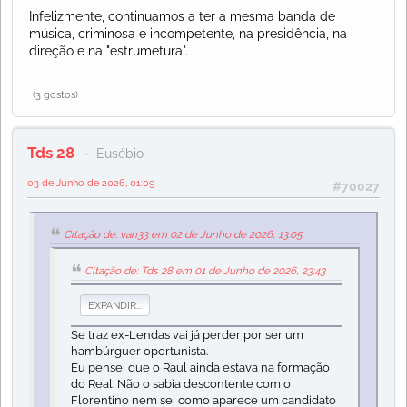
Infelizmente, continuamos a ter a mesma banda de
música, criminosa e incompetente, na presidência, na
direção e na "estrumetura".
(3 gostos)
Tds 28
Eusébio
03 de Junho de 2026, 01:09
#70027
Citação de: van33 em 02 de Junho de 2026, 13:05
Citação de: Tds 28 em 01 de Junho de 2026, 23:43
EXPANDIR...
Se traz ex-Lendas vai já perder por ser um
hambúrguer oportunista.
Eu pensei que o Raul ainda estava na formação
do Real. Não o sabia descontente com o
Florentino nem sei como aparece um candidato