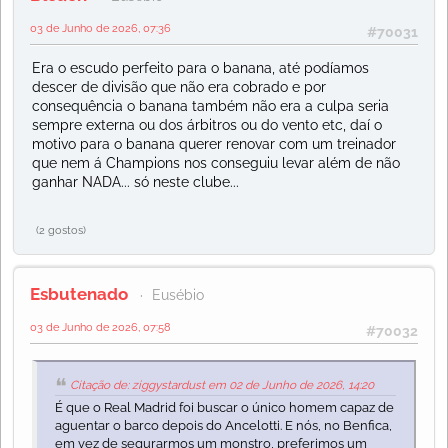
03 de Junho de 2026, 07:36
#70031
Era o escudo perfeito para o banana, até podíamos
descer de divisão que não era cobrado e por
consequência o banana também não era a culpa seria
sempre externa ou dos árbitros ou do vento etc, daí o
motivo para o banana querer renovar com um treinador
que nem á Champions nos conseguiu levar além de não
ganhar NADA... só neste clube...
(2 gostos)
Esbutenado
Eusébio
03 de Junho de 2026, 07:58
#70032
Citação de: ziggystardust em 02 de Junho de 2026, 14:20
É que o Real Madrid foi buscar o único homem capaz de
aguentar o barco depois do Ancelotti. E nós, no Benfica,
em vez de segurarmos um monstro, preferimos um