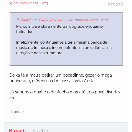
03 de Junho de 2026, 07:31
#70030
Citação de: Purple Rain em 03 de Junho de 2026, 01:06
Marco Silva é claramente um upgrade enquanto
treinador.
Infelizmente, continuamos a ter a mesma banda de
música, criminosa e incompetente, na presidência, na
direção e na "estrumetura".
Deixa lá a malta delirar um bocadinho, gozar o mega
punhetaço, o "Benfica das nossas vidas" e tal...
Já sabemos qual é o desfecho mas até lá o povo diverte-
se.
(1 gosto)
Bleach
Eusébio