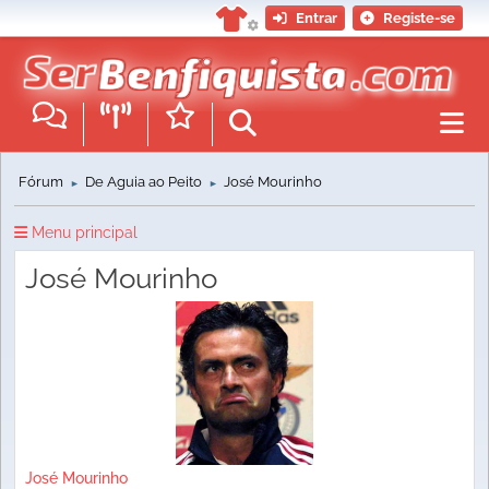
Entrar
Registe-se
Fórum
De Águia ao Peito
José Mourinho
►
►
Menu principal
José Mourinho
José Mourinho