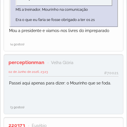
MS a treinador, Mourinho na comunicação
Era o que eu faria se fosse obrigado a ter os 2s
Mou a presidente e viamos-nos livres do impreparado
(4 gostos)
perceptionman
Velha Glória
02 de Junho de 2026, 23:23
#70021
Passei aqui apenas para dizer: o Mourinho que se foda.
(3 gostos)
220373
Eusébio