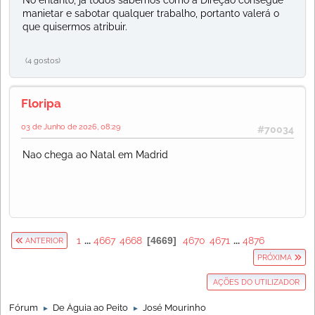
No entanto, já todos sabemos como a Direção consegue
manietar e sabotar qualquer trabalho, portanto valerá o
que quisermos atribuir.
(4 gostos)
Floripa
03 de Junho de 2026, 08:29
#70034
Nao chega ao Natal em Madrid
1
...
4667
4668
4669
4670
4671
...
4876
ANTERIOR
PRÓXIMA
AÇÕES DO UTILIZADOR
Fórum
De Águia ao Peito
José Mourinho
►
►