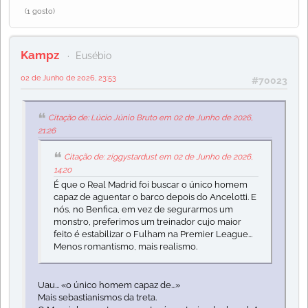
(1 gosto)
Kampz
Eusébio
02 de Junho de 2026, 23:53
#70023
Citação de: Lúcio Júnio Bruto em 02 de Junho de 2026,
21:26
Citação de: ziggystardust em 02 de Junho de 2026,
14:20
É que o Real Madrid foi buscar o único homem
capaz de aguentar o barco depois do Ancelotti. E
nós, no Benfica, em vez de segurarmos um
monstro, preferimos um treinador cujo maior
feito é estabilizar o Fulham na Premier League...
Menos romantismo, mais realismo.
Uau... «o único homem capaz de...»
Mais sebastianismos da treta.