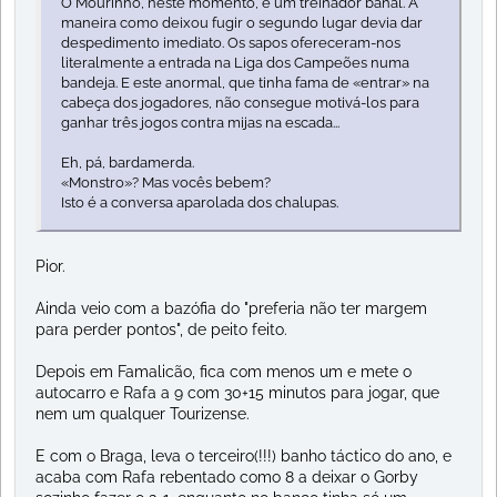
O Mourinho, neste momento, é um treinador banal. A
maneira como deixou fugir o segundo lugar devia dar
despedimento imediato. Os sapos ofereceram-nos
literalmente a entrada na Liga dos Campeões numa
bandeja. E este anormal, que tinha fama de «entrar» na
cabeça dos jogadores, não consegue motivá-los para
ganhar três jogos contra mijas na escada...
Eh, pá, bardamerda.
«Monstro»? Mas vocês bebem?
Isto é a conversa aparolada dos chalupas.
Pior.
Ainda veio com a bazófia do "preferia não ter margem
para perder pontos", de peito feito.
Depois em Famalicão, fica com menos um e mete o
autocarro e Rafa a 9 com 30+15 minutos para jogar, que
nem um qualquer Tourizense.
E com o Braga, leva o terceiro(!!!) banho táctico do ano, e
acaba com Rafa rebentado como 8 a deixar o Gorby