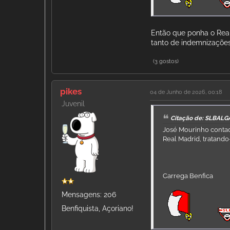
Então que ponha o Real
tanto de indemnizações 
(3 gostos)
pikes
04 de Junho de 2026, 00:18
Juvenil
Citação de: SLBALG
José Mourinho contac
Real Madrid, tratando
Carrega Benfica
Mensagens: 206
Benfiquista, Açoriano!