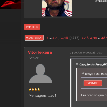
empates
IMPRIMIR
1
...
4715
4716
4717
4718
4719
...
487
ANTERIOR
VitorTeixeira
04 de Junho de 2026, 00:13
Sénior
Citação de: Fura_Bi
Citação de: Red
EXPANDIR...
Era preciso que o
Mensagens: 1.408