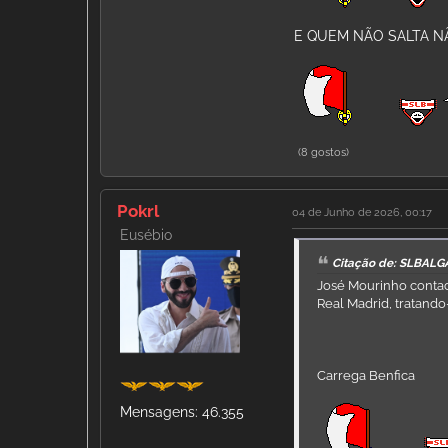
E QUEM NÃO SALTA N
(8 gostos)
Pokrl
04 de Junho de 2026, 00:17
Eusébio
Citação de: SLBALG
José Mourinho contac
Real Madrid, tratando
Carrega Benfica
Mensagens: 46.355