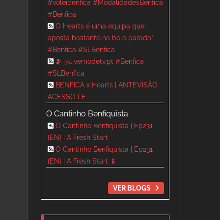
#vóleibenfica #ModalidadesBenfica
#Benfica
O Hearts é uma equipa que
aposta bastante na bola parada"
#Benfica #SLBenfica
🫂 @livemodetv.pt #Benfica
#SLBenfica
BENFICA x Hearts | ANTEVISÃO
ACESSO LE
O Cantinho Benfiquista
O Cantinho Benfiquista | Ep231
[EN] | A Fresh Start
O Cantinho Benfiquista | Ep231
[EN] | A Fresh Start 📱
VER BLOGS