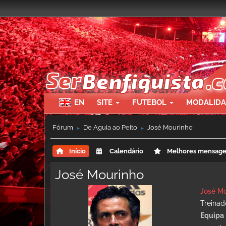
EN
SITE
FUTEBOL
MODALID
Fórum
De Águia ao Peito
José Mourinho
►
►
Início
Calendário
Melhores mensag
José Mourinho
José Mo
Treinad
Equipa 