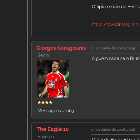
O típico sócio do Benfi
https://www.instagra
Giorgos Karagounis
04 de Junho de 2026, 00:15
Sénior
Alguém sabe se o Bruno
Mensagens: 2.063
The Eagle 10
04 de Junho de 2026, 00:16
Eusébio
O Pai do Haaland e a 