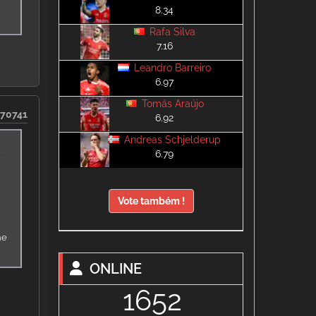
8.34
Rafa Silva
7.16
Leandro Barreiro
6.97
Tomás Araújo
70741
6.92
Andreas Schjelderup
6.79
Vote também !
he
ONLINE
1652