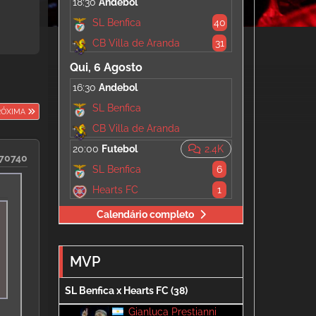
18:30
Andebol
SL Benfica
40
CB Villa de Aranda
31
Qui, 6 Agosto
16:30
Andebol
SL Benfica
RÓXIMA
CB Villa de Aranda
20:00
Futebol
2.4K
70740
SL Benfica
6
Hearts FC
1
Calendário completo
MVP
SL Benfica x Hearts FC (38)
Gianluca Prestianni