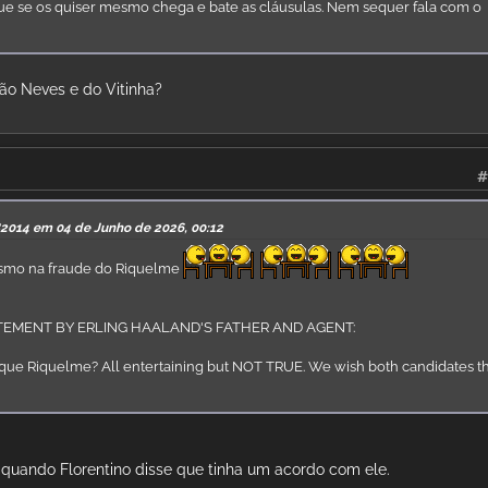
que se os quiser mesmo chega e bate as cláusulas. Nem sequer fala com o
oão Neves e do Vitinha?
#
B2014 em 04 de Junho de 2026, 00:12
smo na fraude do Riquelme
ATEMENT BY ERLING HAALAND'S FATHER AND AGENT:
que Riquelme? All entertaining but NOT TRUE. We wish both candidates t
o quando Florentino disse que tinha um acordo com ele.