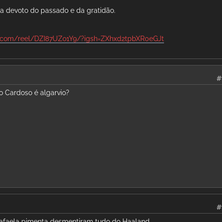
ca devoto do passado e da gratidão.
m.com/reel/DZI87UZo1Y9/?igsh=ZXhxd2tpbXR0eGJt
#
 Cardoso é algarvio?
#
Rafaela pimenta desmentiram tudo do Haaland.