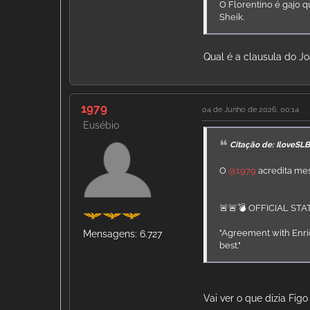
O Florentino é gajo 
Sheik.
Qual é a clausula do J
1979
04 de Junho de 2026, 00:14
Eusébio
Citação de: IloveSL
O
@1979
acredita me
🚨🚨💣 OFFICIAL ST
"Agreement with Enri
Mensagens: 6.727
best."
Vai ver o que dizia Fig