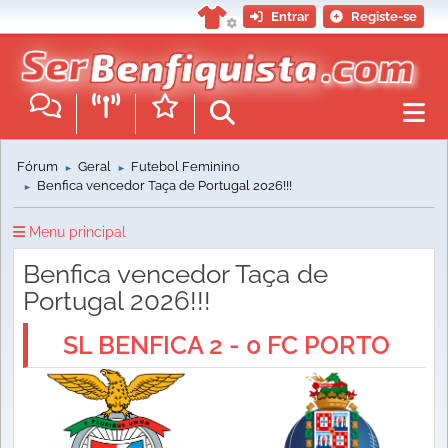
Entrar
Registe-se
Fórum
Geral
Futebol Feminino
►
►
Benfica vencedor Taça de Portugal 2026!!!
►
Menu principal
Benfica vencedor Taça de
Portugal 2026!!!
SL BENFICA 2 - 0 FC PORTO