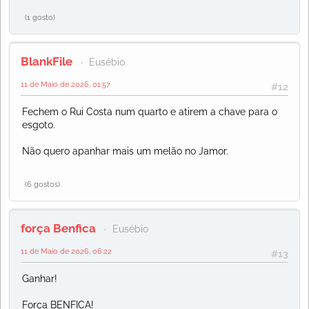
(1 gosto)
BlankFile
Eusébio
11 de Maio de 2026, 01:57
#12
Fechem o Rui Costa num quarto e atirem a chave para o
esgoto.
Não quero apanhar mais um melão no Jamor.
(6 gostos)
força Benfica
Eusébio
11 de Maio de 2026, 06:22
#13
Ganhar!
Força BENFICA!