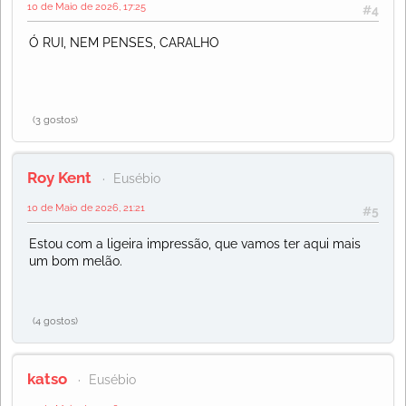
10 de Maio de 2026, 17:25
#4
Ó RUI, NEM PENSES, CARALHO
(3 gostos)
Roy Kent
Eusébio
10 de Maio de 2026, 21:21
#5
Estou com a ligeira impressão, que vamos ter aqui mais
um bom melão.
(4 gostos)
katso
Eusébio