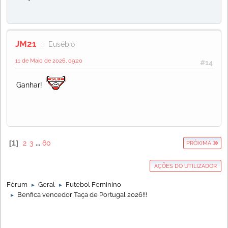
JM21
Eusébio
11 de Maio de 2026, 09:20
#14
Ganhar!
1
2
3
...
60
PRÓXIMA
AÇÕES DO UTILIZADOR
Fórum
Geral
Futebol Feminino
►
►
Benfica vencedor Taça de Portugal 2026!!!
►