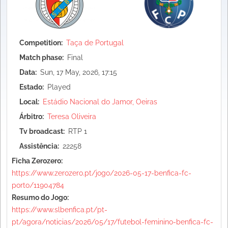
Competition
Taça de Portugal
Match phase
Final
Data
Sun, 17 May, 2026, 17:15
Estado
Played
Local
Estádio Nacional do Jamor, Oeiras
Árbitro
Teresa Oliveira
Tv broadcast
RTP 1
Assistência
22258
Ficha Zerozero:
https://www.zerozero.pt/jogo/2026-05-17-benfica-fc-
porto/11904784
Resumo do Jogo:
https://www.slbenfica.pt/pt-
pt/agora/noticias/2026/05/17/futebol-feminino-benfica-fc-