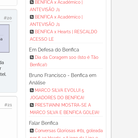
BENFICA x Académico |
ANTEVISÃO J1
BENFICA x Académico |
#20
ANTEVISÃO J1
BENFICA x Hearts | RESCALDO
ACESSO LE
pa
Em Defesa do Benfica
Dia da Coragem 100 (Isto é Tão
da
Benfica!)
r
tel.
Bruno Francisco - Benfica em
Análise
MARCO SILVA EVOLUI 5
JOGADORES DO BENFICA!
#21
PRESTIANNI MOSTRA-SE A
MARCO SILVA E BENFICA GOLEIA!
Falar Benfica
Conversas Gloriosas #61, goleada