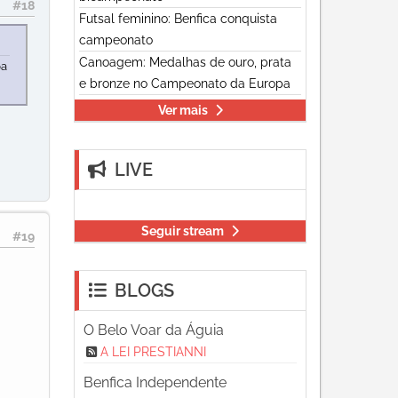
#18
Futsal feminino: Benfica conquista
campeonato
Canoagem: Medalhas de ouro, prata
pa
e bronze no Campeonato da Europa
Ver mais
LIVE
Seguir stream
#19
BLOGS
O Belo Voar da Águia
A LEI PRESTIANNI
Benfica Independente