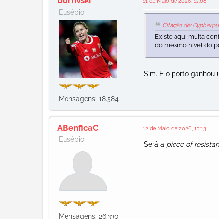
burnvski
11 de Maio de 2026, 12:08
Eusébio
Citação de: Cypherpu
Existe aqui muita c
do mesmo nível do po
Sim. E o porto ganhou 
Mensagens: 18.584
ABenficaC
12 de Maio de 2026, 10:13
Eusébio
Será a
piece of resista
Mensagens: 26.330