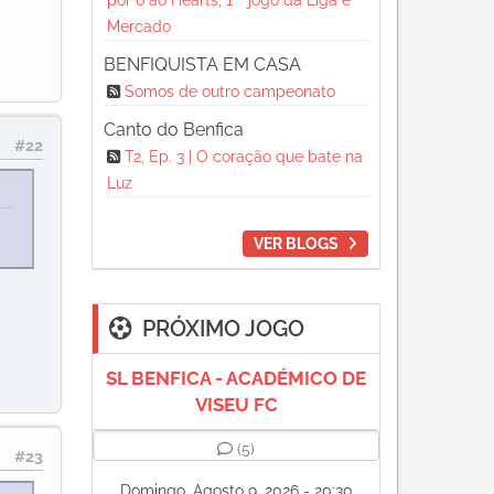
por 6 ao Hearts, 1 º jogo da Liga e
Mercado
BENFIQUISTA EM CASA
Somos de outro campeonato
Canto do Benfica
#22
T2, Ep. 3 | O coração que bate na
Luz
VER BLOGS
PRÓXIMO JOGO
SL BENFICA - ACADÉMICO DE
VISEU FC
(5)
#23
Domingo, Agosto 9, 2026 - 20:30