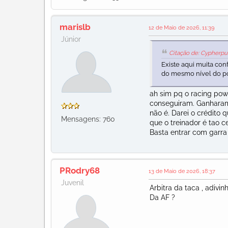
marislb
12 de Maio de 2026, 11:39
Júnior
Citação de: Cypherpu
Existe aqui muita c
do mesmo nível do po
ah sim pq o racing po
conseguiram. Ganharam 
não é. Darei o crédito 
Mensagens: 760
que o treinador é tao c
Basta entrar com garra 
PRodry68
13 de Maio de 2026, 18:37
Juvenil
Arbitra da taca , adivi
Da AF ?