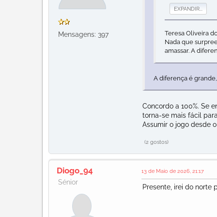
EXPANDIR...
Teresa Oliveira do
Mensagens: 397
Nada que surpreen
amassar. A difere
A diferença é grande
Concordo a 100%. Se en
torna-se mais fácil para
Assumir o jogo desde o a
(2 gostos)
Diogo_94
13 de Maio de 2026, 21:17
Sénior
Presente, irei do norte