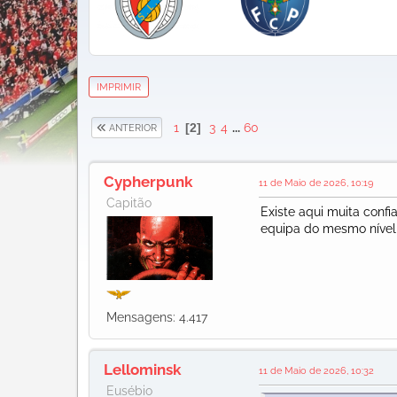
IMPRIMIR
1
2
3
4
...
60
ANTERIOR
Cypherpunk
11 de Maio de 2026, 10:19
Capitão
Existe aqui muita con
equipa do mesmo nível 
Mensagens: 4.417
Lellominsk
11 de Maio de 2026, 10:32
Eusébio