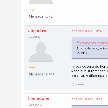
Mensagens: 483
almada10
13 de Maio de 2026, 19:36
Juvenil
Citação de: PRodry68
Arbitra da taca , adiv
Da AF ?
Teresa Oliveira do Porto
Nada que surpreenda, m
Mensagens: 397
amassar. A diferença a
(5 gostos)
Limentaen
13 de Maio de 2026, 19:50
Eusébio