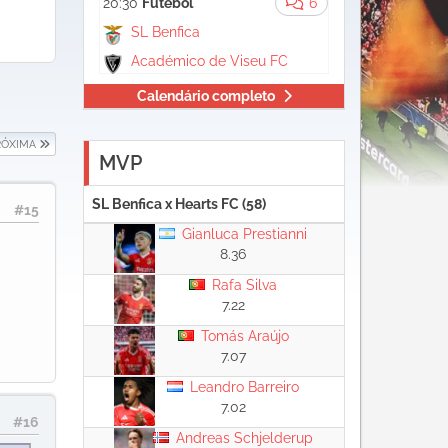
20:30
Futebol
6
SL Benfica
Académico de Viseu FC
Calendário completo
RÓXIMA
MVP
SL Benfica x Hearts FC (58)
#15
Gianluca Prestianni
8.36
Rafa Silva
7.22
Tomás Araújo
7.07
Leandro Barreiro
7.02
#16
Andreas Schjelderup