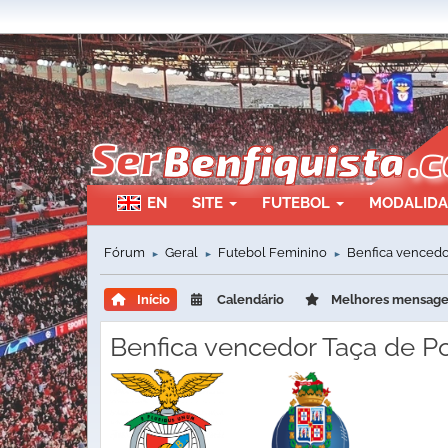
EN
SITE
FUTEBOL
MODALID
Fórum
Geral
Futebol Feminino
Benfica vencedor
►
►
►
Início
Calendário
Melhores mensag
Benfica vencedor Taça de Po