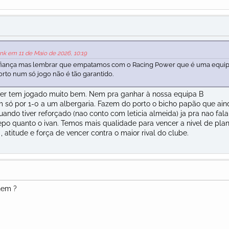
nk em 11 de Maio de 2026, 10:19
onfiança mas lembrar que empatamos com o Racing Power que é uma equi
rto num só jogo não é tão garantido.
wer tem jogado muito bem. Nem pra ganhar à nossa equipa B
só por 1-0 a um albergaria. Fazem do porto o bicho papão que ain
quando tiver reforçado (nao conto com leticia almeida) ja pra nao fala
epo quanto o ivan. Temos mais qualidade para vencer a nivel de plan
, atitude e força de vencer contra o maior rival do clube.
nhem ?