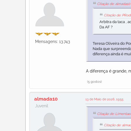
Citação de: almada10
Citação de: PRod
Arbitra da taca , 
Da AF ?
Mensagens: 13.743
Teresa Oliveira do Por
Nada que surpreenda, 
diferença ainda é mui
A diferença é grande, 
(5 gostos)
almada10
13 de Maio de 2026, 19:55
Juvenil
Citação de: Limentae
Citação de: alma