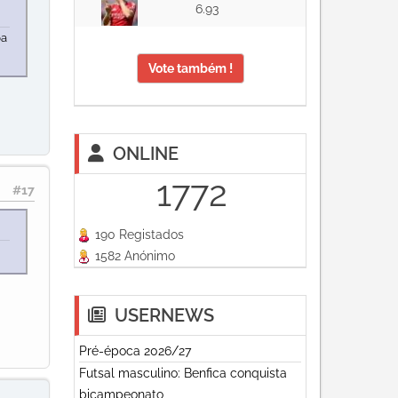
6.93
pa
Vote também !
ONLINE
1772
#17
190 Registados
1582 Anónimo
USERNEWS
Pré-época 2026/27
Futsal masculino: Benfica conquista
bicampeonato