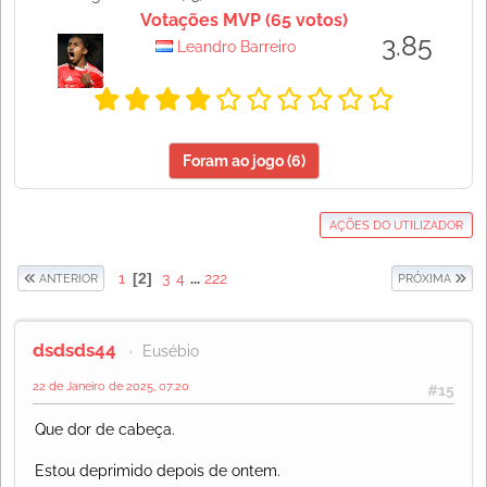
Votações MVP (65 votos)
3.85
Leandro Barreiro
Foram ao jogo (6)
AÇÕES DO UTILIZADOR
1
2
3
4
...
222
ANTERIOR
PRÓXIMA
dsdsds44
Eusébio
22 de Janeiro de 2025, 07:20
#15
Que dor de cabeça.
Estou deprimido depois de ontem.