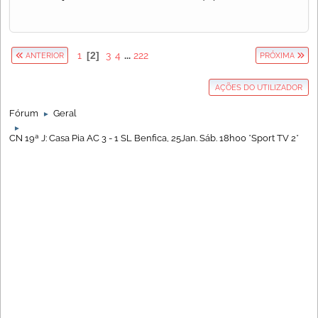
1
2
3
4
...
222
ANTERIOR
PRÓXIMA
AÇÕES DO UTILIZADOR
Fórum
Geral
►
►
CN 19ª J: Casa Pia AC 3 - 1 SL Benfica, 25Jan. Sáb. 18h00 *Sport TV 2*