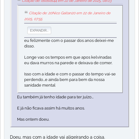
Citação de: dsdsds44 em 22 de Janeiro de 2025, 08:03
Citação de: 20Nico Gaitan20 em 22 de Janeiro de
2025, 07:55
EXPANDIR...
eu felizmente com o passar dos anos deixei-me
disso.
Longe vao os tempos em que apos kelvinadas
eu dava murros na parede e deixava de comer.
Isso com a idade e com o passar do tempo vai-se
perdendo...e ainda bem para bem da nossa
sanidade mental
Eu também já tenho idade para ter juízo...
E já não ficava assim há muitos anos.
Mas ontem doeu.
Doeu, mas com a idade vai aligeirando a coisa.