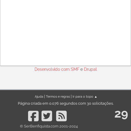
Desenvolvido com
SMF
e
Drupal
|
|
Ajuda
Termos e regras
Ir para o topo ▲
Página criada em 0.076 segundos com 30 solicitações.
29
© SerBenfiquista.com 2001-2024