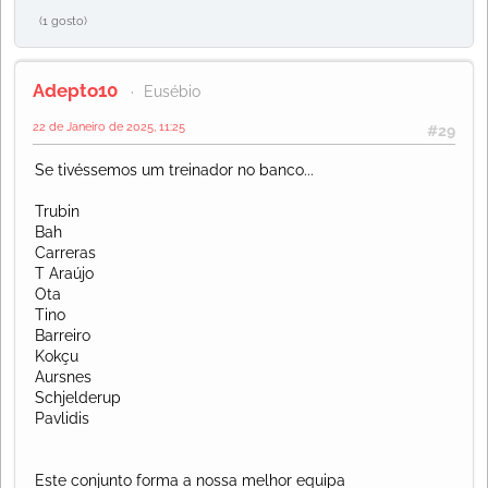
(1 gosto)
Adepto10
Eusébio
22 de Janeiro de 2025, 11:25
#29
Se tivéssemos um treinador no banco...
Trubin
Bah
Carreras
T Araújo
Ota
Tino
Barreiro
Kokçu
Aursnes
Schjelderup
Pavlidis
Este conjunto forma a nossa melhor equipa