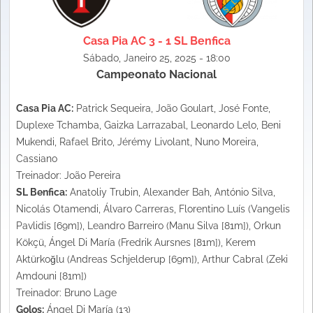
Casa Pia AC 3 - 1 SL Benfica
Sábado, Janeiro 25, 2025 - 18:00
Campeonato Nacional
Casa Pia AC:
Patrick Sequeira, João Goulart, José Fonte,
Duplexe Tchamba, Gaizka Larrazabal, Leonardo Lelo, Beni
Mukendi, Rafael Brito, Jérémy Livolant, Nuno Moreira,
Cassiano
Treinador: João Pereira
SL Benfica:
Anatoliy Trubin, Alexander Bah, António Silva,
Nicolás Otamendi, Álvaro Carreras, Florentino Luís (Vangelis
Pavlidis [69m]), Leandro Barreiro (Manu Silva [81m]), Orkun
Kökçü, Ángel Di María (Fredrik Aursnes [81m]), Kerem
Aktürkoğlu (Andreas Schjelderup [69m]), Arthur Cabral (Zeki
Amdouni [81m])
Treinador: Bruno Lage
Golos:
Ángel Di María (13)