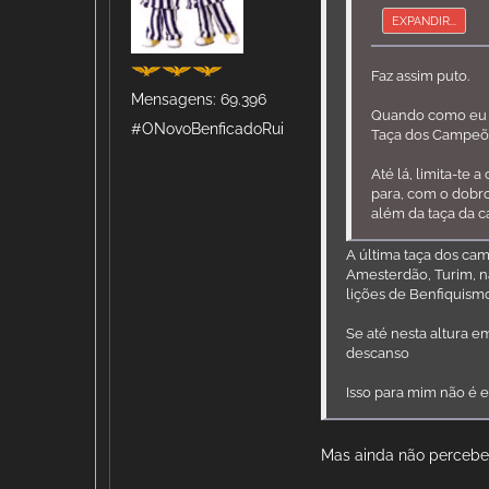
EXPANDIR...
Faz assim puto.
Mensagens: 69.396
Quando como eu ti
#ONovoBenficadoRui
Taça dos Campeõe
Até lá, limita-te 
para, com o dobr
além da taça da ca
A última taça dos cam
Amesterdão, Turim, na
lições de Benfiquis
Se até nesta altura 
descanso
Isso para mim não é e
Mas ainda não percebes