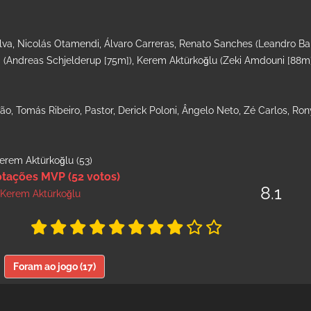
ilva, Nicolás Otamendi, Álvaro Carreras, Renato Sanches (Leandro Bar
a (Andreas Schjelderup [75m]), Kerem Aktürkoğlu (Zeki Amdouni [88m]
ão, Tomás Ribeiro, Pastor, Derick Poloni, Ângelo Neto, Zé Carlos, Ron
Kerem Aktürkoğlu (53)
tações MVP (52 votos)
8.1
Kerem Aktürkoğlu
Foram ao jogo (17)