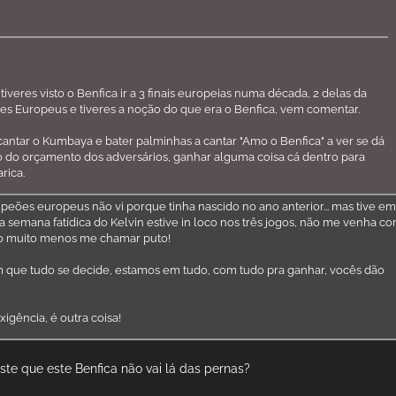
veres visto o Benfica ir a 3 finais europeias numa década, 2 delas da
s Europeus e tiveres a noção do que era o Benfica, vem comentar.
a cantar o Kumbaya e bater palminhas a cantar "Amo o Benfica" a ver se dá
o do orçamento dos adversários, ganhar alguma coisa cá dentro para
rica.
peões europeus não vi porque tinha nascido no ano anterior... mas tive e
 semana fatídica do Kelvin estive in loco nos três jogos, não me venha c
mo muito menos me chamar puto!
em que tudo se decide, estamos em tudo, com tudo pra ganhar, vocês dão
xigência, é outra coisa!
te que este Benfica não vai lá das pernas?