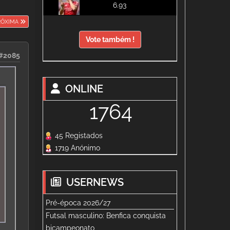
6.93
RÓXIMA
Vote também !
#2085
ONLINE
1764
45 Registados
1719 Anónimo
USERNEWS
Pré-época 2026/27
Futsal masculino: Benfica conquista
bicampeonato