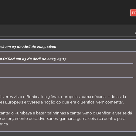
P
sk em 03 de Abril de 2025, 16:00
t.Of.Red em 03 de Abril de 2025, 09:17
veres visto o Benfica ir a 3 finais europeias numa década, 2 delas da
s Europeus e tiveres a noção do que era o Benfica, vem comentar.
a cantar o Kumbaya e bater palminhas a cantar "Amo o Benfica" a ver se dá
o do orçamento dos adversários, ganhar alguma coisa cá dentro para
rica.