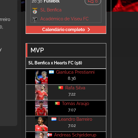
20:30
Futebol
6
SL Benfica
Académico de Viseu FC
reiro
),
Calendário completo
y
MVP
SL Benfica x Hearts FC (58)
Gianluca Prestianni
8.36
Rafa Silva
7.22
Tomás Araújo
7.07
Leandro Barreiro
7.02
Andreas Schjelderup