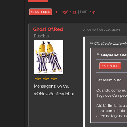
1
...
138
139
140
141
ANTERIOR
Ghost.Of.Red
03 de Abril de 2025, 21:09
Eusébio
Citação de: Lellomin
Citação de: Ghos
EXPANDIR...
Faz assim puto.
Mensagens: 69.396
Quando como eu ti
#ONovoBenficadoRui
Taça dos Campeõe
Até lá, limita-te 
para, com o dobr
além da taça da ca