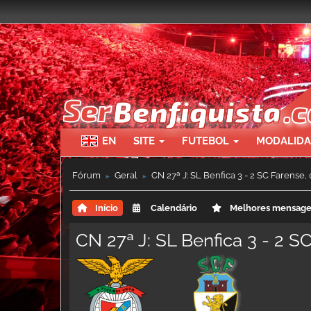
EN
SITE
FUTEBOL
MODALID
Fórum
Geral
CN 27ª J: SL Benfica 3 - 2 SC Farense,
►
►
Início
Calendário
Melhores mensag
CN 27ª J: SL Benfica 3 - 2 S