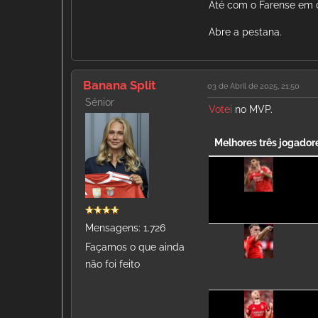
Até com o Farense em 
Abre a pestana.
Banana Split
03 de Abril de 2025, 21:50
Sénior
Votei
no MVP.
Melhores três jogador
Mensagens: 1.726
Façamos o que ainda
não foi feito