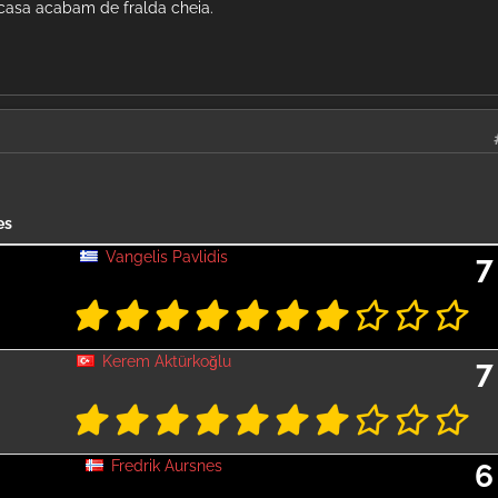
casa acabam de fralda cheia.
es
Vangelis Pavlidis
7
Kerem Aktürkoğlu
7
Fredrik Aursnes
6