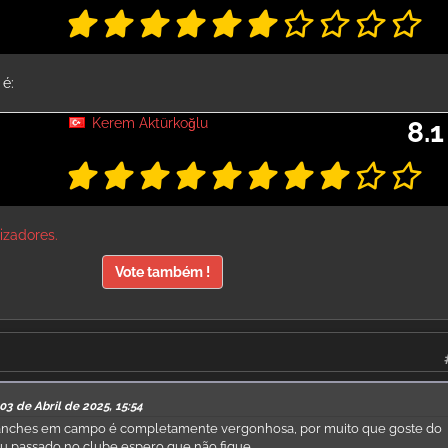
é:
Kerem Aktürkoğlu
8.1
lizadores.
Vote também !
03 de Abril de 2025, 15:54
 sanches em campo é completamente vergonhosa, por muito que goste do
eu passado no clube espero que não fique.