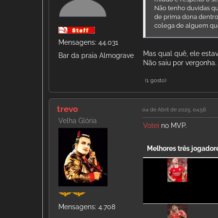
Não tenho duvidas qu
de prima dona dentro
colega de alguem que
Mensagens: 44.031
Mas qual quê, ele estav
Bar da praia Almograve
Não saiu por vergonha.
(1 gosto)
trevo
04 de Abril de 2025, 04:56
Velha Glória
Votei
no MVP.
Melhores três jogador
Mensagens: 4.708