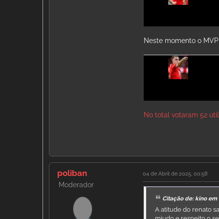
Neste momento o MVP 
No total votaram 52 uti
poliban
04 de Abril de 2025, 00:58
Moderador
Citação de: kino em 
A atitude do renato
miudo e respeito o s