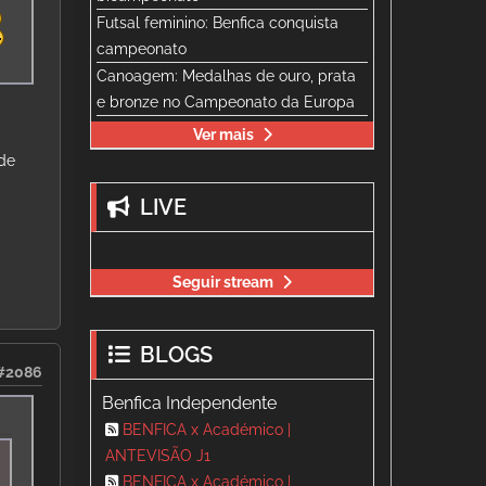
Futsal feminino: Benfica conquista
campeonato
Canoagem: Medalhas de ouro, prata
e bronze no Campeonato da Europa
Ver mais
 de
LIVE
Seguir stream
BLOGS
#2086
Benfica Independente
BENFICA x Académico |
ANTEVISÃO J1
BENFICA x Académico |