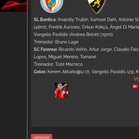
SL Benfica:
Anatoliy Trubin, Samuel Dahl, António S
[46m]), Fredrik Aursnes, Orkun Kökçü, Ángel Di Marí
Vangelis Pavlidis (Andrea Belotti [75m])
Treinador: Bruno Lage
SC Farense:
Ricardo Velho, Artur Jorge, Cláudio Falc
Lopes, Miguel Menino, Tomané
Treinador: Tozé Marreco
Golos:
Kerem Aktürkoğlu (7), Vangelis Pavlidis (23), 
Vo
IMPRIMIR