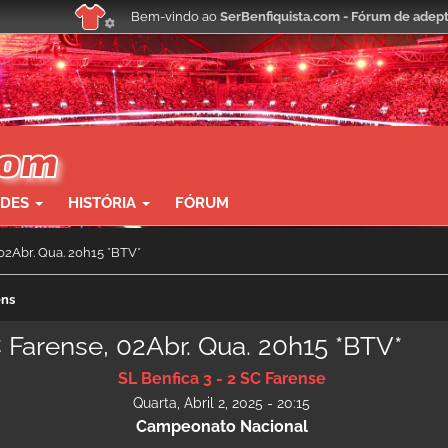
Bem-vindo ao
SerBenfiquista.com - Fórum de adept
ADES
HISTÓRIA
FÓRUM
 02Abr. Qua. 20h15 *BTV*
ens
C Farense, 02Abr. Qua. 20h15 *BTV*
SL Benfica 3 - 2 SC Farense
Quarta, Abril 2, 2025 - 20:15
Campeonato Nacional