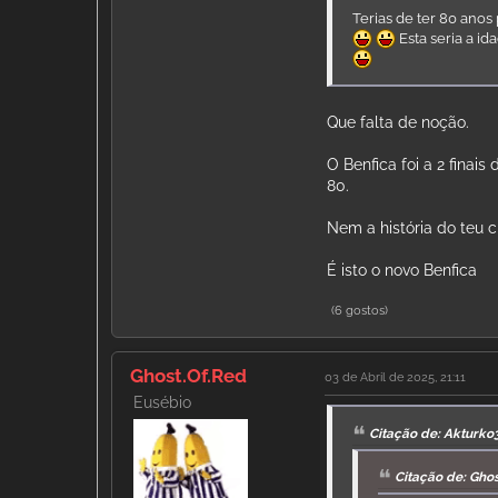
Terias de ter 80 anos 
Esta seria a ida
Que falta de noção.
O Benfica foi a 2 fina
80.
Nem a história do teu 
É isto o novo Benfica
(6 gostos)
Ghost.Of.Red
03 de Abril de 2025, 21:11
Eusébio
Citação de: Akturko3
Citação de: Ghos