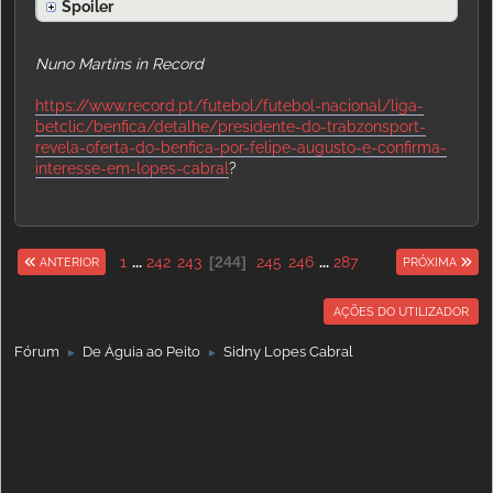
Spoiler
Nuno Martins in Record
https://www.record.pt/futebol/futebol-nacional/liga-
betclic/benfica/detalhe/presidente-do-trabzonsport-
revela-oferta-do-benfica-por-felipe-augusto-e-confirma-
interesse-em-lopes-cabral
?
1
...
242
243
244
245
246
...
287
ANTERIOR
PRÓXIMA
AÇÕES DO UTILIZADOR
Fórum
De Águia ao Peito
Sidny Lopes Cabral
►
►