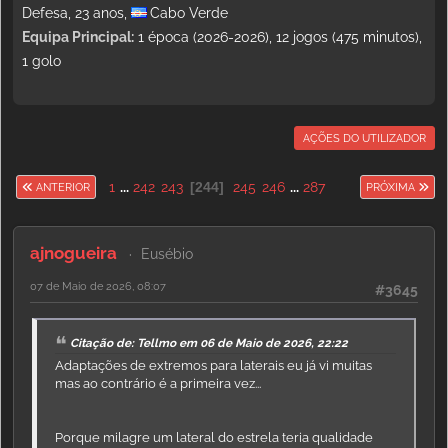
Defesa, 23 anos,
Cabo Verde
Equipa Principal:
1 época (2026-2026), 12 jogos (475 minutos),
1 golo
AÇÕES DO UTILIZADOR
1
...
242
243
244
245
246
...
287
ANTERIOR
PRÓXIMA
ajnogueira
Eusébio
07 de Maio de 2026, 08:07
#3645
Citação de: Tellmo em 06 de Maio de 2026, 22:22
Adaptações de extremos para laterais eu já vi muitas
mas ao contrário é a primeira vez...
Porque milagre um lateral do estrela teria qualidade