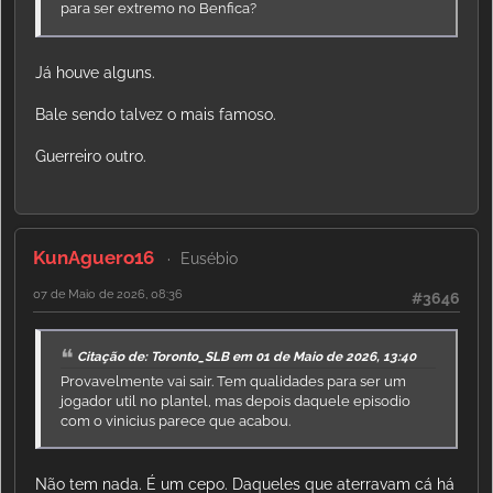
para ser extremo no Benfica?
Já houve alguns.
Bale sendo talvez o mais famoso.
Guerreiro outro.
KunAguero16
Eusébio
07 de Maio de 2026, 08:36
#3646
Citação de: Toronto_SLB em 01 de Maio de 2026, 13:40
Provavelmente vai sair. Tem qualidades para ser um
jogador util no plantel, mas depois daquele episodio
com o vinicius parece que acabou.
Não tem nada. É um cepo. Daqueles que aterravam cá há