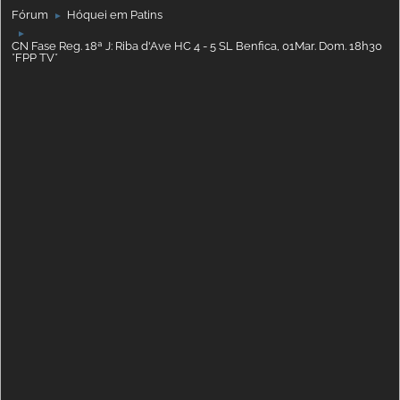
Fórum
Hóquei em Patins
►
►
CN Fase Reg. 18ª J: Riba d'Ave HC 4 - 5 SL Benfica, 01Mar. Dom. 18h30
*FPP TV*