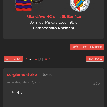
Riba d'Ave HC 4 - 5 SL Benfica
Domingo, Março 1, 2026 - 18:30
Campeonato Nacional
AÇÕES DO UTILIZADOR
1
...
3
4
5
6
7
ANTERIOR
PRÓXIMA
sergiomonteiro
Juvenil
01 de Março de 2026, 20:09
#60
Feito! 4-5