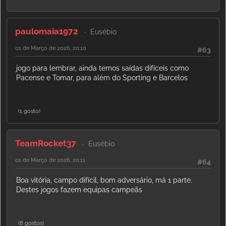
paulomaia1972
Eusébio
01 de Março de 2026, 20:10
#63
jogo para lembrar, ainda temos saídas difíceis como
Pacense e Tomar, para além do Sporting e Barcelos
(1 gosto)
TeamRocket37
Eusébio
01 de Março de 2026, 20:11
#64
Boa vitória, campo difícil, bom adversário, má 1 parte.
Destes jogos fazem equipas campeãs
(8 gostos)