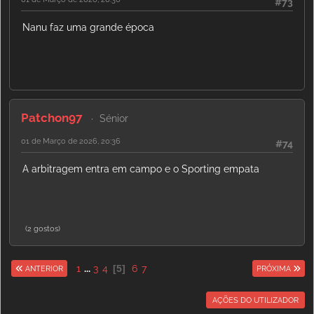
#73
Nanu faz uma grande época
Patchon97
Sénior
01 de Março de 2026, 20:36
#74
A arbitragem entra em campo e o Sporting empata
(2 gostos)
1
...
3
4
5
6
7
ANTERIOR
PRÓXIMA
AÇÕES DO UTILIZADOR