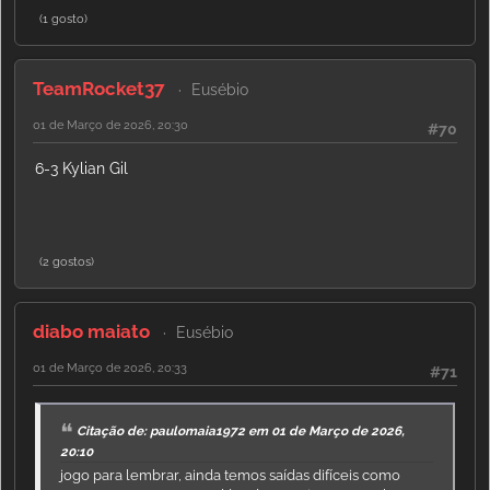
(1 gosto)
TeamRocket37
Eusébio
01 de Março de 2026, 20:30
#70
6-3 Kylian Gil
(2 gostos)
diabo maiato
Eusébio
01 de Março de 2026, 20:33
#71
Citação de: paulomaia1972 em 01 de Março de 2026,
20:10
jogo para lembrar, ainda temos saídas difíceis como