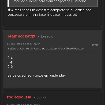
Pacense e Tomar, para além do Sporting e Barcelos
sim, mas seria um desastre completo se o Benfica não
vencesse a primeira fase. É quase impossível.
TeamRocket37
Eusébio
01 de Março de 2026, 20:33
#72
Última edição
: 01 de Março de 2026, 20:36 por TeamRocket37
6-4
6-5
6-6
Barcelos sofreu 3 golos em underplay
rodrigoolusa
Júnior
01 de Março de 2026, 20:36