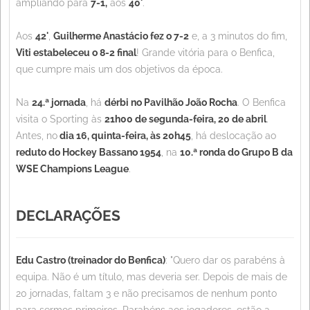
ampliando para
7-1,
aos
40'
.
Aos
42'
,
Guilherme Anastácio fez o 7-2
e, a 3 minutos do fim,
Viti estabeleceu o 8-2 final
! Grande vitória para o Benfica,
que cumpre mais um dos objetivos da época.
Na
24.ª jornada
, há
dérbi no Pavilhão João Rocha
. O Benfica
visita o Sporting às
21h00 de segunda-feira, 20 de abril
.
Antes, no
dia 16, quinta-feira, às 20h45
, há deslocação ao
reduto do Hockey Bassano 1954
, na
10.ª ronda do Grupo B da
WSE Champions League
.
DECLARAÇÕES
Edu Castro (treinador do Benfica)
: "Quero dar os parabéns à
equipa. Não é um título, mas deveria ser. Depois de mais de
20 jornadas, faltam 3 e não precisamos de nenhum ponto
para sermos primeiros. Parabéns aos jogadores, estão a