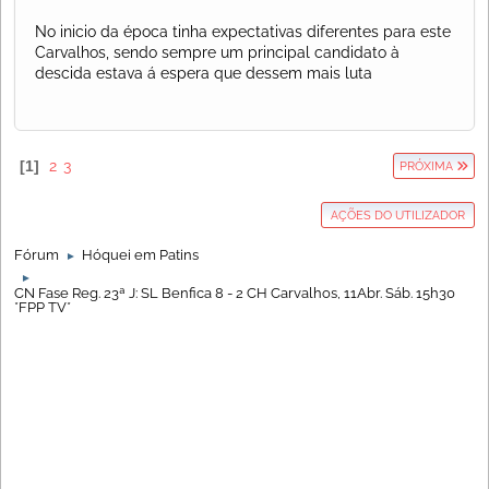
No inicio da época tinha expectativas diferentes para este
Carvalhos, sendo sempre um principal candidato à
descida estava á espera que dessem mais luta
1
2
3
PRÓXIMA
AÇÕES DO UTILIZADOR
Fórum
Hóquei em Patins
►
►
CN Fase Reg. 23ª J: SL Benfica 8 - 2 CH Carvalhos, 11Abr. Sáb. 15h30
*FPP TV*