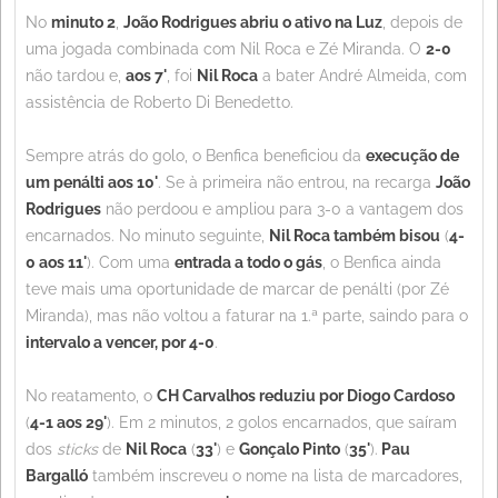
No
minuto 2
,
João Rodrigues abriu o ativo na Luz
, depois de
uma jogada combinada com Nil Roca e Zé Miranda. O
2-0
não tardou e,
aos 7'
, foi
Nil Roca
a bater André Almeida, com
assistência de Roberto Di Benedetto.
Sempre atrás do golo, o Benfica beneficiou da
execução de
um penálti aos 10'
. Se à primeira não entrou, na recarga
João
Rodrigues
não perdoou e ampliou para 3-0 a vantagem dos
encarnados. No minuto seguinte,
Nil Roca também bisou
(
4-
0 aos 11'
). Com uma
entrada a todo o gás
, o Benfica ainda
teve mais uma oportunidade de marcar de penálti (por Zé
Miranda), mas não voltou a faturar na 1.ª parte, saindo para o
intervalo a vencer, por 4-0
.
No reatamento, o
CH Carvalhos reduziu por Diogo Cardoso
(
4-1 aos 29'
). Em 2 minutos, 2 golos encarnados, que saíram
dos
sticks
de
Nil Roca
(
33'
) e
Gonçalo Pinto
(
35'
).
Pau
Bargalló
também inscreveu o nome na lista de marcadores,