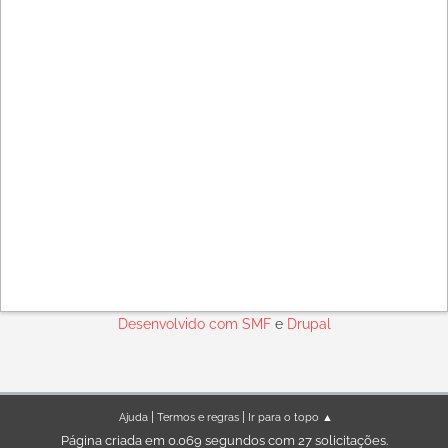
Desenvolvido com
SMF
e
Drupal
|
|
Ajuda
Termos e regras
Ir para o topo ▲
Página criada em 0.069 segundos com 27 solicitações.