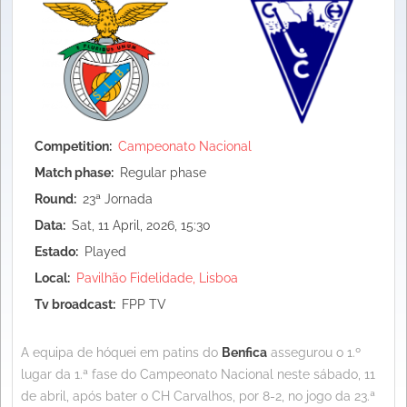
Competition
Campeonato Nacional
Match phase
Regular phase
Round
23ª Jornada
Data
Sat, 11 April, 2026, 15:30
Estado
Played
Local
Pavilhão Fidelidade, Lisboa
Tv broadcast
FPP TV
A equipa de hóquei em patins do
Benfica
assegurou o 1.º
lugar da 1.ª fase do Campeonato Nacional neste sábado, 11
de abril, após bater o CH Carvalhos, por 8-2, no jogo da 23.ª