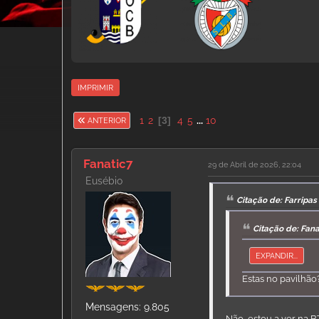
IMPRIMIR
1
2
3
4
5
...
10
ANTERIOR
Fanatic7
29 de Abril de 2026, 22:04
Eusébio
Citação de: Farripas
Citação de: Fana
EXPANDIR...
Estas no pavilhão
Mensagens: 9.805
Não, estou a ver na 