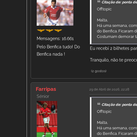
Citação de: ponta de
Offtopic
Malta,
Há uma semana, compr
do Benfica. Ficaram de
Costumam demorar t
Mensagens: 16.661
Pelo Benfica tudo! Do
Eu recebi 2 bilhetes p
Benfica nada !
Tranquilo, não te preo
(2 gostos)
Farripas
29 de Abril de 2026, 22:28
Sénior
Citação de: ponta de
Offtopic
Malta,
Há uma semana, compr
do Benfica. Ficaram de