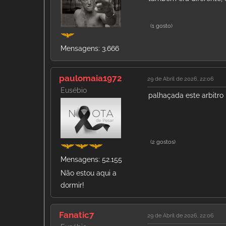
(1 gosto)
Mensagens: 3.666
paulomaia1972
29 de Abril de 2026, 22:06
Eusébio
palhaçada este arbitro
(2 gostos)
Mensagens: 52.155
Não estou aqui a
dormir!
Fanatic7
29 de Abril de 2026, 22:06