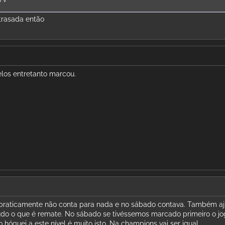
trasada então
elos entretanto marcou.
e praticamente não conta para nada e no sábado contava. Também a
udo o que é remate. No sábado se tivéssemos marcado primeiro o j
 hóquei a este nível é muito isto. Na champions vai ser igual.