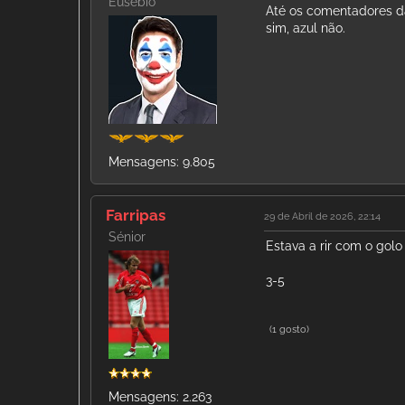
Eusébio
Até os comentadores da
sim, azul não.
Mensagens: 9.805
Farripas
29 de Abril de 2026, 22:14
Sénior
Estava a rir com o golo
3-5
(1 gosto)
Mensagens: 2.263