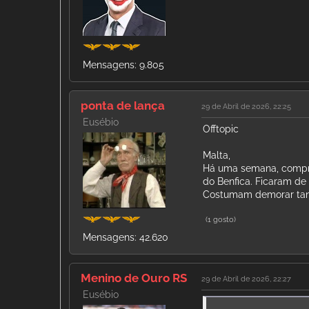
Mensagens: 9.805
ponta de lança
29 de Abril de 2026, 22:25
Eusébio
Offtopic
Malta,
Há uma semana, comprei
do Benfica. Ficaram de 
Costumam demorar ta
(1 gosto)
Mensagens: 42.620
Menino de Ouro RS
29 de Abril de 2026, 22:27
Eusébio