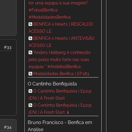
ter uma equipa à sua imagem"
#FutsalBenfica
#ModalidadesBenfica
BENFICA x Hearts | RESCALDO
ACESSO LE
BENFICA x Hearts | ANTEVISÃO
ACESSO LE
#33
"Anders Hallberg é conhecido
pelo pulso muito forte nas suas
equipas " #AndebolBenfica
Modalidades Benfica | EP.183
O Cantinho Benfiquista
O Cantinho Benfiquista | Ep231
[EN] | A Fresh Start
O Cantinho Benfiquista | Ep231
[EN] | A Fresh Start 📱
Bruno Francisco - Benfica em
#34
Análise