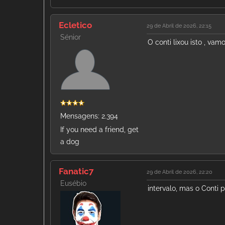
Ecletico
29 de Abril de 2026, 22:15
Sénior
O conti lixou isto , va
Mensagens: 2.394
If you need a friend, get
a dog
Fanatic7
29 de Abril de 2026, 22:20
Eusébio
intervalo, mas o Conti 