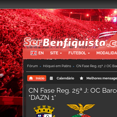
EN
SITE
FUTEBOL
MODALID
Fórum
Hóquei em Patins
CN Fase Reg. 25ª J: OC Ba
►
►
Início
Calendário
Melhores mensag
CN Fase Reg. 25ª J: OC Barce
*DAZN 1*