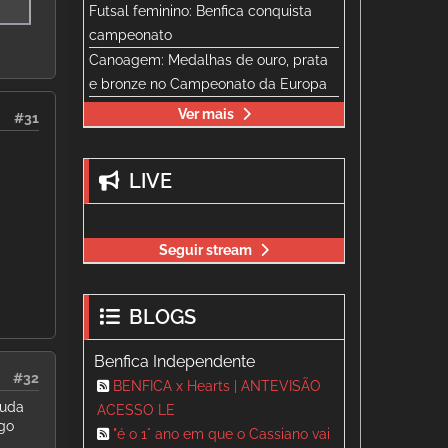
Futsal feminino: Benfica conquista
campeonato
Canoagem: Medalhas de ouro, prata
e bronze no Campeonato da Europa
Ver mais
#31
LIVE
Seguir stream
BLOGS
Benfica Independente
#32
BENFICA x Hearts | ANTEVISÃO
juda
ACESSO LE
ogo
"é o 1° ano em que o Cassiano vai