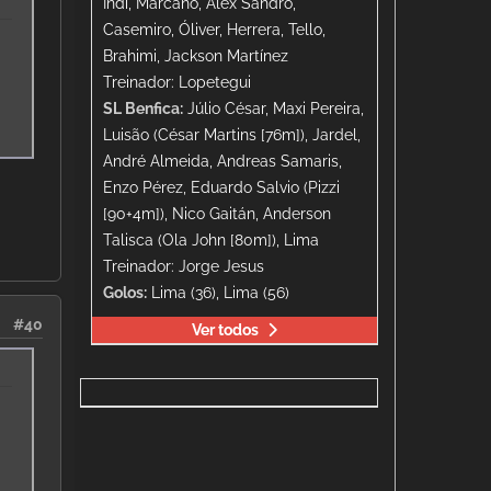
Indi, Marcano, Alex Sandro,
Casemiro, Óliver, Herrera, Tello,
Brahimi, Jackson Martínez
Treinador: Lopetegui
SL Benfica:
Júlio César, Maxi Pereira,
Luisão (César Martins [76m]), Jardel,
André Almeida, Andreas Samaris,
Enzo Pérez, Eduardo Salvio (Pizzi
[90+4m]), Nico Gaitán, Anderson
Talisca (Ola John [80m]), Lima
Treinador: Jorge Jesus
Golos:
Lima (36), Lima (56)
#40
Ver todos