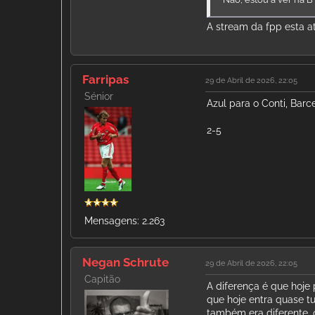
A stream da fpp esta a
Farripas
29 de Abril de 2026, 22:05
Sénior
Azul para o Conti, Barc
2-5
Mensagens: 2.263
Negan Schrute
29 de Abril de 2026, 22:05
Capitão
A diferença é que hoj
que hoje entra quase t
também era diferente, o