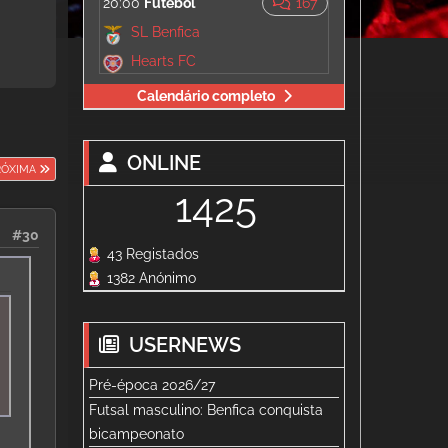
20:00
Futebol
167
SL Benfica
Hearts FC
Calendário completo
ONLINE
RÓXIMA
1425
#30
43 Registados
1382 Anónimo
USERNEWS
Pré-época 2026/27
Futsal masculino: Benfica conquista
bicampeonato