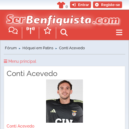
Entrar
Registe-se
Fórum
Hóquei em Patins
Conti Acevedo
►
►
Menu principal
Conti Acevedo
Conti Acevedo