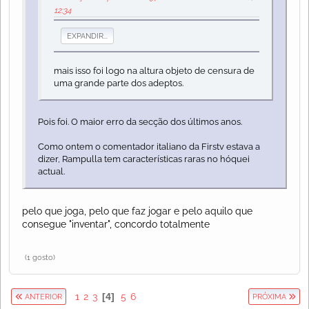
12:34
EXPANDIR...
mais isso foi logo na altura objeto de censura de
uma grande parte dos adeptos.
Pois foi. O maior erro da secção dos últimos anos.
Como ontem o comentador italiano da Firstv estava a
dizer, Rampulla tem características raras no hóquei
actual.
pelo que joga, pelo que faz jogar e pelo aquilo que
consegue "inventar", concordo totalmente
(1 gosto)
1
2
3
4
5
6
ANTERIOR
PRÓXIMA