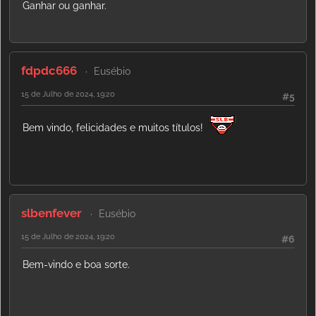
Ganhar ou ganhar.
fdpdc666
Eusébio
15 de Julho de 2024, 19:20
#5
Bem vindo, felicidades e muitos títulos!
slbenfever
Eusébio
15 de Julho de 2024, 19:20
#6
Bem-vindo e boa sorte.