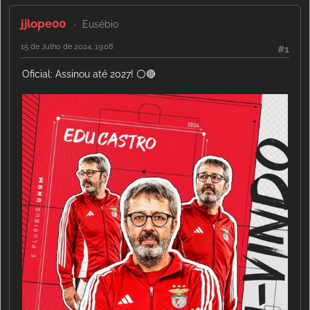
jjlope00
Eusébio
15 de Julho de 2024, 19:08
#1
Oficial: Assinou até 2027! ⚪️🔴