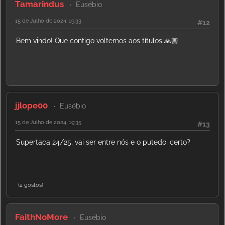
Tamarindus
Eusébio
15 de Julho de 2024, 19:33
#12
Bem vindo! Que contigo voltemos aos títulos 🙏🏼
jjlope00
Eusébio
15 de Julho de 2024, 19:35
#13
Supertaca 24/25, vai ser entre nós e o putedo, certo?
(2 gostos)
FaithNoMore
Eusébio