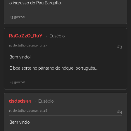
o ingresso do Pau Bargalló.
(3 gostos)
RaGaZzO_RuY
Eusébio
15 de Julho de 2024, 19:17
#3
Bem vindo!
E boa sorte no pântano do hóquei português...
(4 gostos)
dsdsds44
Eusébio
15 de Julho de 2024, 19:18
#4
Bem vindo.