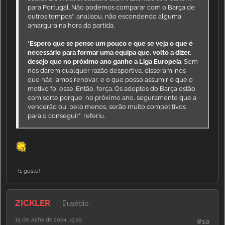
para Portugal. Não podemos comparar com o Barça de
outros tempos", analisou, não escondendo alguma
amargura na hora da partida.
"
Espero que se pense um pouco e que se veja o que é
necessário para formar uma equipa que, volto a dizer,
desejo que no próximo ano ganhe a Liga Europeia
. Sem
nos darem qualquer razão desportiva, disseram-nos
que não íamos renovar, e o que posso assumir é que o
motivo foi esse. Então, força. Os adeptos do Barça estão
com sorte porque, no próximo ano, seguramente que a
vencerão ou, pelo menos, serão muito competitivos
para o conseguir", referiu.
(1 gosto)
ZICKLER
Eusébio
15 de Julho de 2024, 19:29
#10