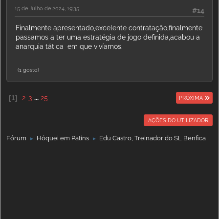
15 de Julho de 2024, 19:35
#14
Finalmente apresentado,excelente contratação,finalmente
passamos a ter uma estratégia de jogo definida,acabou a
anarquia tática em que vivíamos.
(1 gosto)
1
2
3
...
25
PRÓXIMA
AÇÕES DO UTILIZADOR
Fórum
Hóquei em Patins
Edu Castro, Treinador do SL Benfica
►
►