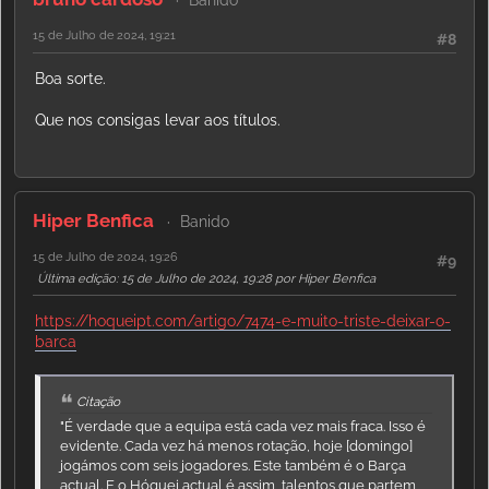
15 de Julho de 2024, 19:21
#8
Boa sorte.
Que nos consigas levar aos títulos.
Hiper Benfica
Banido
15 de Julho de 2024, 19:26
#9
Última edição
: 15 de Julho de 2024, 19:28 por Hiper Benfica
https://hoqueipt.com/artigo/7474-e-muito-triste-deixar-o-
barca
Citação
"É verdade que a equipa está cada vez mais fraca. Isso é
evidente. Cada vez há menos rotação, hoje [domingo]
jogámos com seis jogadores. Este também é o Barça
actual. E o Hóquei actual é assim, talentos que partem