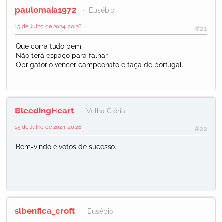
paulomaia1972
Eusébio
15 de Julho de 2024, 20:26
#21
Que corra tudo bem.
Não terá espaço para falhar.
Obrigatório vencer campeonato e taça de portugal.
BleedingHeart
Velha Glória
15 de Julho de 2024, 20:26
#22
Bem-vindo e votos de sucesso.
slbenfica_croft
Eusébio