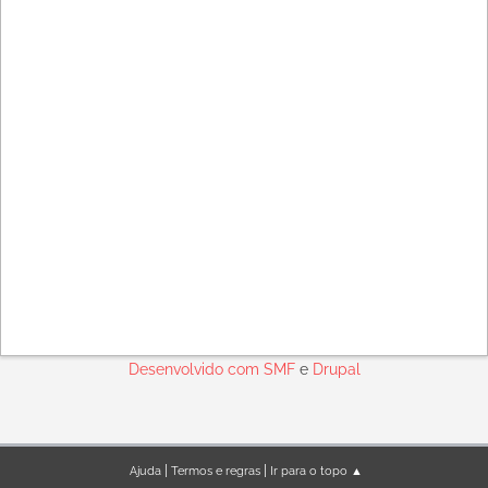
Desenvolvido com
SMF
e
Drupal
|
|
Ajuda
Termos e regras
Ir para o topo ▲