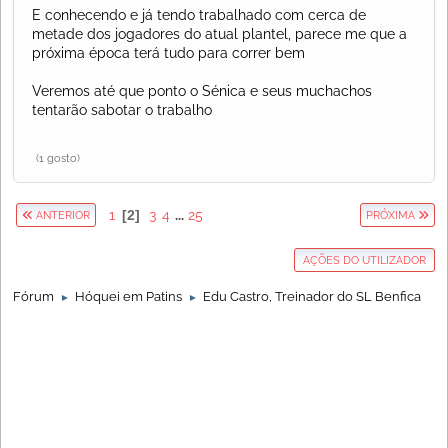
E conhecendo e já tendo trabalhado com cerca de
metade dos jogadores do atual plantel, parece me que a
próxima época terá tudo para correr bem
Veremos até que ponto o Sénica e seus muchachos
tentarão sabotar o trabalho
(1 gosto)
1
2
3
4
...
25
ANTERIOR
PRÓXIMA
AÇÕES DO UTILIZADOR
Fórum
Hóquei em Patins
Edu Castro, Treinador do SL Benfica
►
►