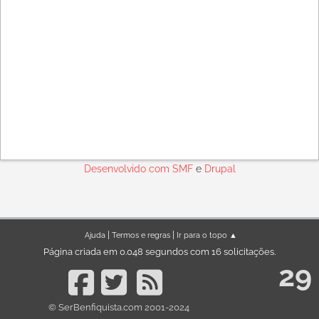
Desenvolvido com
SMF
e
Drupal
|
|
Ajuda
Termos e regras
Ir para o topo ▲
Página criada em 0.048 segundos com 16 solicitações.
29
© SerBenfiquista.com 2001-2024