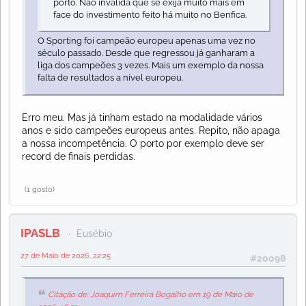
porto. Não invalida que se exija muito mais em
face do investimento feito há muito no Benfica.
O Sporting foi campeão europeu apenas uma vez no
século passado. Desde que regressou já ganharam a
liga dos campeões 3 vezes. Mais um exemplo da nossa
falta de resultados a nível europeu.
Erro meu. Mas já tinham estado na modalidade vários
anos e sido campeões europeus antes. Repito, não apaga
a nossa incompetência. O porto por exemplo deve ser
record de finais perdidas.
(1 gosto)
IPASLB
Eusébio
27 de Maio de 2026, 22:25
#20098
Citação de: Joaquim Ferreira Bogalho em 19 de Maio de