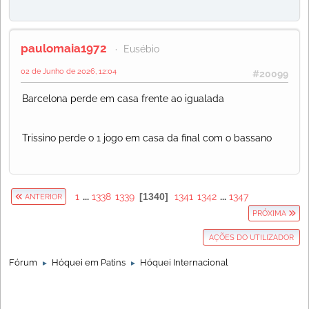
paulomaia1972
Eusébio
02 de Junho de 2026, 12:04
#20099
Barcelona perde em casa frente ao igualada
Trissino perde o 1 jogo em casa da final com o bassano
1
...
1338
1339
1340
1341
1342
...
1347
ANTERIOR
PRÓXIMA
AÇÕES DO UTILIZADOR
Fórum
Hóquei em Patins
Hóquei Internacional
►
►