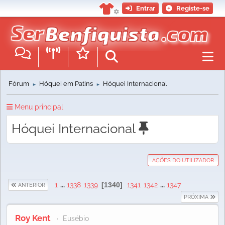
Entrar
Registe-se
Fórum
Hóquei em Patins
Hóquei Internacional
►
►
Menu principal
Hóquei Internacional
AÇÕES DO UTILIZADOR
1
...
1338
1339
1340
1341
1342
...
1347
ANTERIOR
PRÓXIMA
Roy Kent
Eusébio