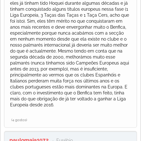
eles já tinham tido Hoquei durante algumas décadas e já
tinham conquistado alguns títulos europeus nessa fase (1
Liga Europeia, 3 Taças das Taças e 1 Taça Cers, acho que
foi isto). Sim, eles têm mérito no que conquistaram em
anos mais recentes e deve envergonhar muito o Benfica,
especialmente porque nunca acabámos com a secção
em nenhum momento desde que ela existe no clube e o
nosso palmarés internacional já deveria ser muito melhor
do que é actualmente. Mesmo tendo em conta que na
segunda década de 2000, melhorámos muito esse
palmarés (nunca tínhamos sido Campeões Europeus aqui
antes de 2013, por exemplo), mas é insuficiente,
principalmente ao vermos que os clubes Espanhóis e
Italianos perderam muita força nos últimos anos e os
clubes portugueses estão mais dominantes na Europa. E
claro, com o investimento que o Benfica tem feito, tinha
mais do que obrigação de já ter voltado a ganhar a Liga
Europeia desde 2016.
(4 gostos)
paulomaia1972
Eusébio