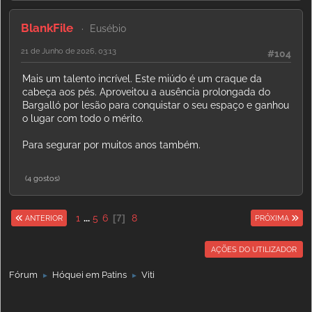
BlankFile
Eusébio
21 de Junho de 2026, 03:13
#104
Mais um talento incrível. Este miúdo é um craque da
cabeça aos pés. Aproveitou a ausência prolongada do
Bargalló por lesão para conquistar o seu espaço e ganhou
o lugar com todo o mérito.
Para segurar por muitos anos também.
(4 gostos)
1
...
5
6
7
8
ANTERIOR
PRÓXIMA
AÇÕES DO UTILIZADOR
Fórum
Hóquei em Patins
Viti
►
►