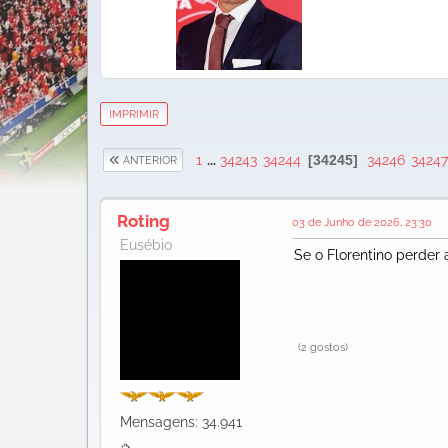
IMPRIMIR
1
...
34243
34244
34245
34246
34247
ANTERIOR
Roting
03 de Junho de 2026, 23:30
Eusébio
Se o Florentino perder 
(2 gostos)
Mensagens: 34.941