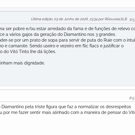
Última edição
: 03 de Junho de 2026, 23:34 por RGouveia.SLB
#5
a ser pobre e/ou estar arredado da fama e de funções de relevo 
ce a vários gajos da geração do Diamantino nos 3 grandes.
der-se por um prato de sopa para servir de puta do Ruie com o intui
o e camarote. Sendo useiro e vezeiro em flic flacs e justificar o
co do Vitó Tinto lhe dá lições.
tinham mais dignidade.
#5
 Diamantino pela triste figura que faz a normalizar os desrespeitos
ou por me fazer sentir mais alinhado com a maneira de pensar do Vít