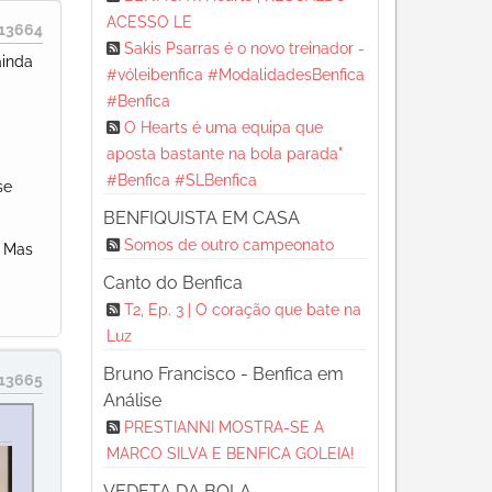
ACESSO LE
13664
Sakis Psarras é o novo treinador -
ainda
#vóleibenfica #ModalidadesBenfica
#Benfica
O Hearts é uma equipa que
aposta bastante na bola parada"
#Benfica #SLBenfica
se
BENFIQUISTA EM CASA
Somos de outro campeonato
. Mas
Canto do Benfica
T2, Ep. 3 | O coração que bate na
Luz
Bruno Francisco - Benfica em
13665
Análise
PRESTIANNI MOSTRA-SE A
MARCO SILVA E BENFICA GOLEIA!
VEDETA DA BOLA