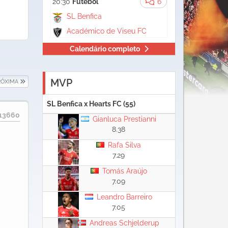
20:30
Futebol
6
SL Benfica
Académico de Viseu FC
Calendário completo
MVP
RÓXIMA
SL Benfica x Hearts FC (55)
13660
Gianluca Prestianni
8.38
Rafa Silva
7.29
Tomás Araújo
7.09
Leandro Barreiro
7.05
Andreas Schjelderup