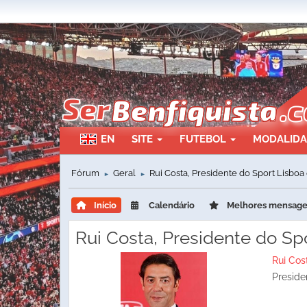
EN
SITE
FUTEBOL
MODALID
Fórum
Geral
Rui Costa, Presidente do Sport Lisboa
►
►
Início
Calendário
Melhores mensag
Rui Costa, Presidente do Sp
Rui Cos
Preside