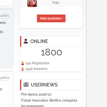
6.93
13661
Vote também !
como
to
ONLINE
1800
254 Registados
1546 Anónimo
13662
USERNEWS
or
Pré-época 2026/27
Futsal masculino: Benfica conquista
bicampeonato