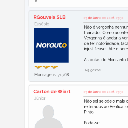
✞
RGouveia.SLB
03 de Junho de 2026, 23:30
Eusébio
Não é vergonha nenhum
treinador. Como aconte
Vergonha é andar a ven
de ter notoriedade, tach
injustificável. Até o por
As putas do Monsanto 
(43 gostos)
Mensagens: 71.768
Carton de Wiart
03 de Junho de 2026, 23:30
Júnior
Não sei se odeio mais o
reiterados ao Benfica, 
Pinto.
Foda-se.