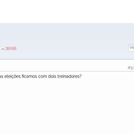
...
35195
P
#5
as eleições ficamos com dois treinadores?