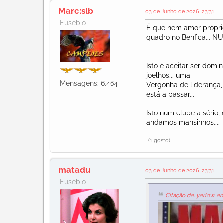
Marc:slb
03 de Junho de 2026, 23:31
Eusébio
É que nem amor próprio
quadro no Benfica... N
Isto é aceitar ser domi
joelhos... uma
Mensagens: 6.464
Vergonha de liderança,
está a passar...
Isto num clube a sério,
andamos mansinhos....
(1 gosto)
matadu
03 de Junho de 2026, 23:31
Eusébio
Citação de: yerlow e