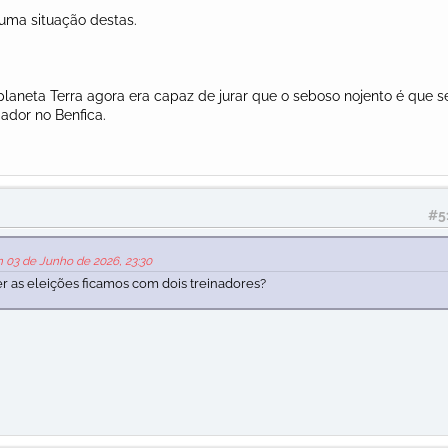
uma situação destas.
planeta Terra agora era capaz de jurar que o seboso nojento é que s
ador no Benfica.
#5
m 03 de Junho de 2026, 23:30
r as eleições ficamos com dois treinadores?