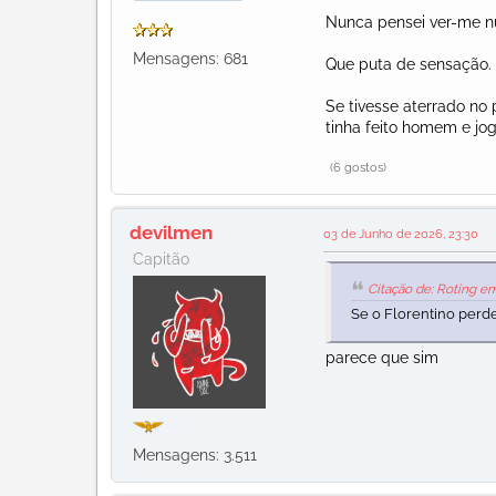
Nunca pensei ver-me n
Mensagens: 681
Que puta de sensação.
Se tivesse aterrado no 
tinha feito homem e jog
(6 gostos)
devilmen
03 de Junho de 2026, 23:30
Capitão
Citação de: Roting e
Se o Florentino perde
parece que sim
Mensagens: 3.511