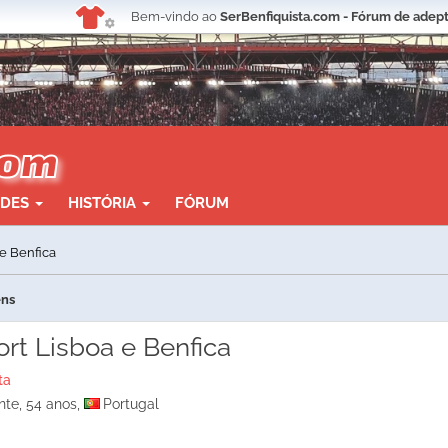
Bem-vindo ao
SerBenfiquista.com - Fórum de adept
ADES
HISTÓRIA
FÓRUM
 e Benfica
ens
ort Lisboa e Benfica
ta
nte, 54 anos,
Portugal