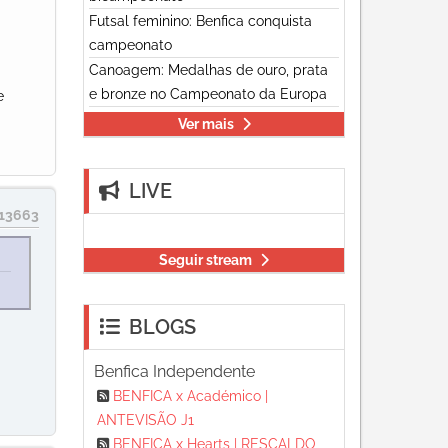
Futsal feminino: Benfica conquista
campeonato
Canoagem: Medalhas de ouro, prata
e bronze no Campeonato da Europa
e
Ver mais
LIVE
13663
Seguir stream
BLOGS
Benfica Independente
BENFICA x Académico |
ANTEVISÃO J1
BENFICA x Hearts | RESCALDO