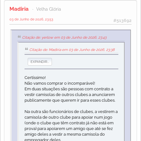
Madiria
Velha Glória
03 de Junho de 2026, 23:53
#513692
Citação de: yerlow em 03 de Junho de 2026, 23:43
Citação de: Madiria em 03 de Junho de 2026, 23:38
EXPANDIR...
Certíssimo!
Não vamos comprar o incomparável!
Em duas situações são pessoas com contrato a
vestir camisolas de outros clubes a anunciarem
publicamente que querem ir para esses clubes.
Na outra são funcionários de clubes, a vestirem a
camisola de outro clube para apoiar num jogo
(onde o clube que têm contrato já não está em
prova) para apoiarem um amigo que até se fez
amigo deles a vestir a mesma camisola do
empregador deles.