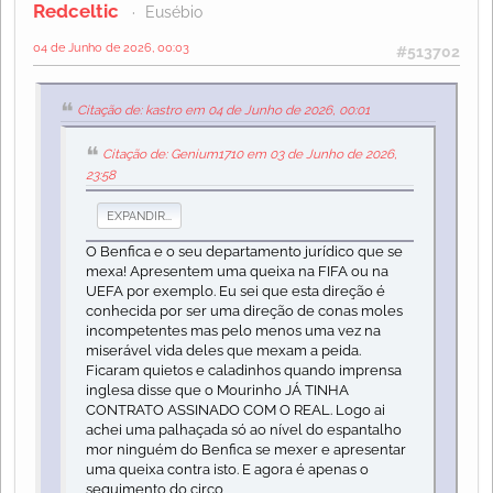
Redceltic
Eusébio
04 de Junho de 2026, 00:03
#513702
Citação de: kastro em 04 de Junho de 2026, 00:01
Citação de: Genium1710 em 03 de Junho de 2026,
23:58
EXPANDIR...
O Benfica e o seu departamento jurídico que se
mexa! Apresentem uma queixa na FIFA ou na
UEFA por exemplo. Eu sei que esta direção é
conhecida por ser uma direção de conas moles
incompetentes mas pelo menos uma vez na
miserável vida deles que mexam a peida.
Ficaram quietos e caladinhos quando imprensa
inglesa disse que o Mourinho JÁ TINHA
CONTRATO ASSINADO COM O REAL. Logo ai
achei uma palhaçada só ao nível do espantalho
mor ninguém do Benfica se mexer e apresentar
uma queixa contra isto. E agora é apenas o
seguimento do circo