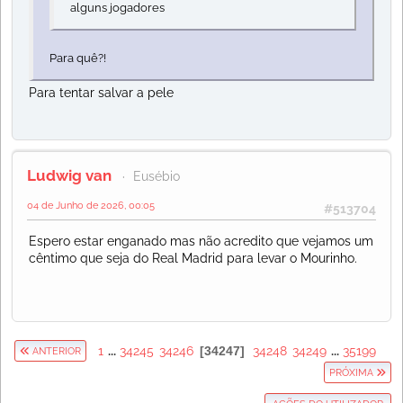
alguns jogadores
Para quê?!
Para tentar salvar a pele
Ludwig van
Eusébio
04 de Junho de 2026, 00:05
#513704
Espero estar enganado mas não acredito que vejamos um
cêntimo que seja do Real Madrid para levar o Mourinho.
1
...
34245
34246
34247
34248
34249
...
35199
ANTERIOR
PRÓXIMA