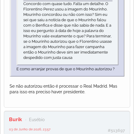
Concordo com quase tudo. Falta um detalhe. O
Florentino Perez usou a imagem do Mourinho.
Mourinho concordou ou não com isso? Sim eu
sei que saiu a notícia de que o Mourinho falou
com o Benfica e disse que não sabia de nada. E a
isso eu pergunto: à data de hoje a palavra do
Mourinho vale exatamente o que? Para terminar,
se o Mourinho autorizou que o Florentino usasse
a imagem do Mourinho para fazer campanha
então o Mourinho deve sim ser imediatamente
despedido com justa causa
E como arranjar provas de que o Mourinho autorizou ?
Se não autorizou então é processar o Real Madrid. Mas
para isso era preciso haver presidente.
Burik
Eusébio
03 de Junho de 2026, 23:57
#513697