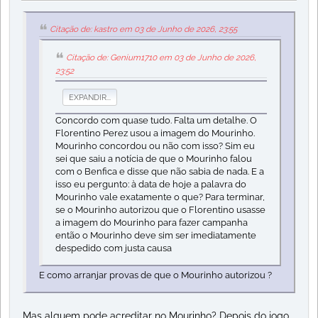
Citação de: kastro em 03 de Junho de 2026, 23:55
Citação de: Genium1710 em 03 de Junho de 2026,
23:52
EXPANDIR...
Concordo com quase tudo. Falta um detalhe. O
Florentino Perez usou a imagem do Mourinho.
Mourinho concordou ou não com isso? Sim eu
sei que saiu a notícia de que o Mourinho falou
com o Benfica e disse que não sabia de nada. E a
isso eu pergunto: à data de hoje a palavra do
Mourinho vale exatamente o que? Para terminar,
se o Mourinho autorizou que o Florentino usasse
a imagem do Mourinho para fazer campanha
então o Mourinho deve sim ser imediatamente
despedido com justa causa
E como arranjar provas de que o Mourinho autorizou ?
Mas alguem pode acreditar no Mourinho? Depois do jogo