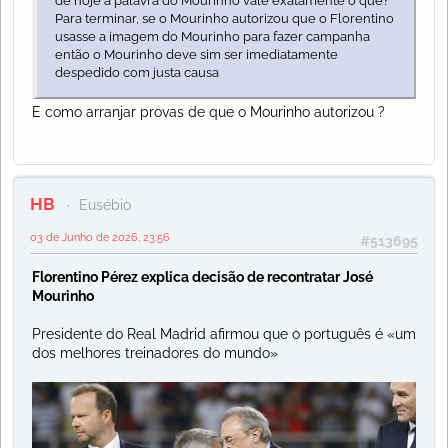
de hoje a palavra do Mourinho vale exatamente o que?
Para terminar, se o Mourinho autorizou que o Florentino
usasse a imagem do Mourinho para fazer campanha
então o Mourinho deve sim ser imediatamente
despedido com justa causa
E como arranjar provas de que o Mourinho autorizou ?
HB
Eusébio
03 de Junho de 2026, 23:56
#513695
Florentino Pérez explica decisão de recontratar José
Mourinho
Presidente do Real Madrid afirmou que o português é «um
dos melhores treinadores do mundo»