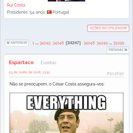
Rui Costa
Presidente, 54 anos,
Portugal
AÇÕES DO UTILIZADOR
1
...
34245
34246
34247
34248
34249
...
35199
ANTERIOR
PRÓXIMA
Espártaco
Eusébio
03 de Junho de 2026, 23:52
#513690
Não se preocupem, o César Costa assegura-vos: