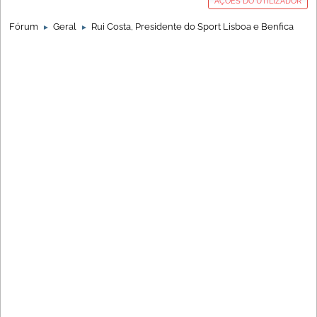
AÇÕES DO UTILIZADOR
Fórum
Geral
Rui Costa, Presidente do Sport Lisboa e Benfica
►
►