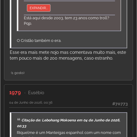
EXPANDIR...
Está aqui desde 2003, tem 23 anos como troll?
Pqp.
O Cristão também o era.
Esse era mais mete nojo mas comentava muito mais, este
tem pouco mais de 200 mensagens, caso estranho.
(1 gosto)
1979
Eusébio
04 de Junho de 2026, 00:36
#70773
Citação de: Lebohang Mokoena em 04 de Junho de 2026,
00:33
Riquelme é um Manteigas espanhol com um nome com