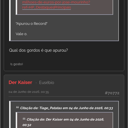
milhoes-de-euros-por-jose-mourinho?
ref=HP_DestaquesPrincipais
"Apurou o Record"
Vale 0.
Qual dos gordos é que apurou?
(1 gosto)
Der Kaiser
Eusébio
04 de Junho de 2026, 00:35
#70772
Citação de: Tiago_Patatas em 04 de Junho de 2026, 00:33
Citação de: Der Kaiser em 04 de Junho de 2026,
00:32