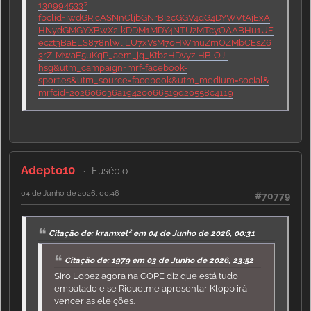
130994533?
fbclid=IwdGRjcASNnCljbGNrBI2cGGV4dG4DYWVtAjExA
HNydGMGYXBwX2lkDDM1MDY4NTUzMTcyOAABHu1UF
eczt3BaELS878nlwljLU7xVsM70HWmuZmOZMbCEsZ6
3rZ-MwaF5uKqP_aem_jq_Ktb2HDvyzlHBlOJ-
hsg&utm_campaign=mrf-facebook-
sport.es&utm_source=facebook&utm_medium=social&
mrfcid=202606036a19420066519d20558c4119
Adepto10
Eusébio
04 de Junho de 2026, 00:46
#70779
Citação de: kramxel² em 04 de Junho de 2026, 00:31
Citação de: 1979 em 03 de Junho de 2026, 23:52
Siro Lopez agora na COPE diz que está tudo
empatado e se Riquelme apresentar Klopp irá
vencer as eleições.