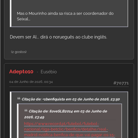
Mas o Mourinho ainda sa risca a ser coordenador do
Seixal...
Devem ser AI... dirá o norueguês ao clube inglês.
(2 gostos)
Adepto10
Eusébio
04 de Junho de 2026, 00:34
#70771
Citação de: +1benfiquista em 03 de Junho de 2026, 23:50
Citação de: IloveSLB2014 em 03 de Junho de
2026, 23:49
https://www.record.pt/futebol/futebol-
nacional/liga-betclic/benfica/detalhe/real-
madrid-notifica-benfica-de-que-vai-pagar-os-15-