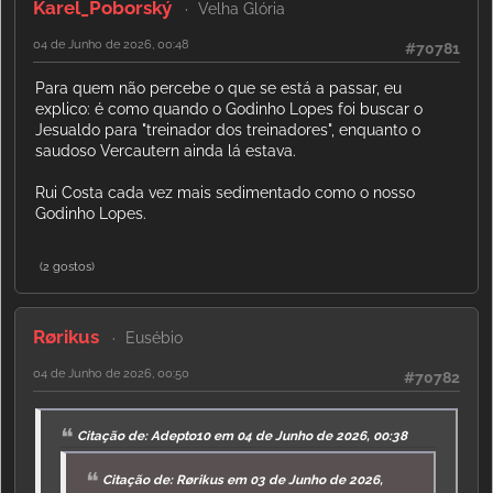
Karel_Poborský
Velha Glória
04 de Junho de 2026, 00:48
#70781
Para quem não percebe o que se está a passar, eu
explico: é como quando o Godinho Lopes foi buscar o
Jesualdo para "treinador dos treinadores", enquanto o
saudoso Vercautern ainda lá estava.
Rui Costa cada vez mais sedimentado como o nosso
Godinho Lopes.
(2 gostos)
Rørikus
Eusébio
04 de Junho de 2026, 00:50
#70782
Citação de: Adepto10 em 04 de Junho de 2026, 00:38
Citação de: Rørikus em 03 de Junho de 2026,