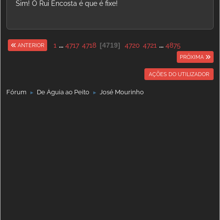
Sim! O Rui Encosta é que é fixe!
1
...
4717
4718
4719
4720
4721
...
4875
ANTERIOR
PRÓXIMA
AÇÕES DO UTILIZADOR
Fórum
De Águia ao Peito
José Mourinho
►
►