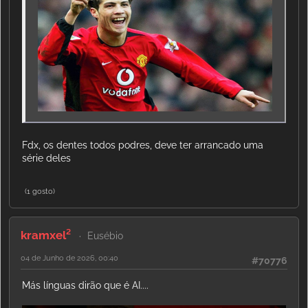
Fdx, os dentes todos podres, deve ter arrancado uma
série deles
(1 gosto)
kramxel²
Eusébio
04 de Junho de 2026, 00:40
#70776
Más línguas dirão que é AI....