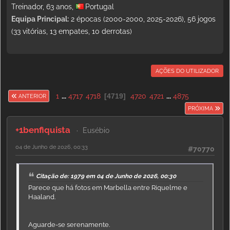
Treinador, 63 anos,
Portugal
Equipa Principal:
2 épocas (2000-2000, 2025-2026), 56 jogos
(33 vitórias, 13 empates, 10 derrotas)
AÇÕES DO UTILIZADOR
1
...
4717
4718
4719
4720
4721
...
4875
ANTERIOR
PRÓXIMA
+1benfiquista
Eusébio
04 de Junho de 2026, 00:33
#70770
Citação de: 1979 em 04 de Junho de 2026, 00:30
Parece que há fotos em Marbella entre Riquelme e
Haaland.
Aguarde-se serenamente.