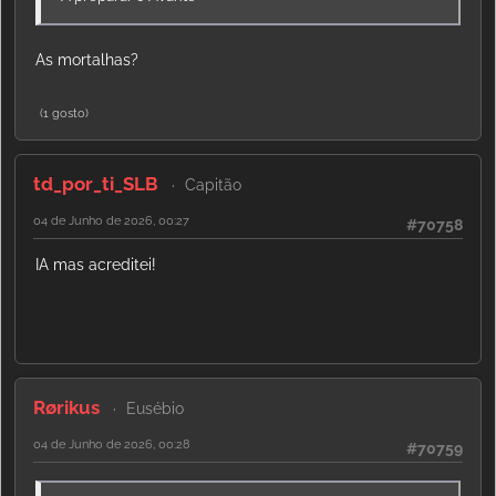
As mortalhas?
(1 gosto)
td_por_ti_SLB
Capitão
04 de Junho de 2026, 00:27
#70758
IA mas acreditei!
Rørikus
Eusébio
04 de Junho de 2026, 00:28
#70759