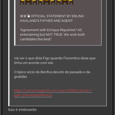
🚨🚨💣 OFFICIAL STATEMENT BY ERLING
HAALAND'S FATHER AND AGENT:
"Agreement with Enrique Riquelme? All
entertaining but NOT TRUE. We wish both
candidates the best."
Vai ver o que dizia Figo quando Florentino disse que
tinha um acordo com ele.
O típico sócio do Benfica devoto do passado e da
gratidão.
https://www.instagram.com/reel/DZI87UZo1Y9/?
igsh=ZXhxd2tpbXR0eGJt
Isso é irrelevante.