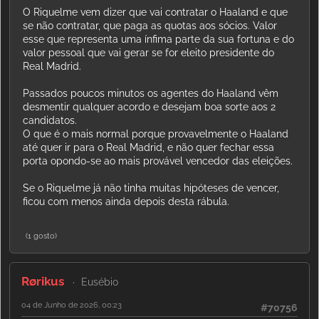
O Riquelme vem dizer que vai contratar o Haaland e que
se não contratar, que paga as quotas aos sócios. Valor
esse que representa uma ínfima parte da sua fortuna e do
valor pessoal que vai gerar se for eleito presidente do
Real Madrid.
Passados poucos minutos os agentes do Haaland vêm
desmentir qualquer acordo e desejam boa sorte aos 2
candidatos.
O que é o mais normal porque provavelmente o Haaland
até quer ir para o Real Madrid, e não quer fechar essa
porta opondo-se ao mais provável vencedor das eleições.
Se o Riquelme já não tinha muitas hipóteses de vencer,
ficou com menos ainda depois desta rábula.
(1 gosto)
Rørikus
Eusébio
04 de Junho de 2026, 00:23
#70756