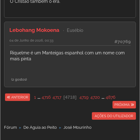
O Cristão também o era.
Lebohang Mokoena
Eusébio
04 de Junho de 2026, 00:33
#70769
Riquelme é um Manteigas espanhol com um nome com
mais pinta
(2 gostos)
1
...
4716
4717
4718
4719
4720
...
4876
ANTERIOR
PRÓXIMA
AÇÕES DO UTILIZADOR
Fórum
De Águia ao Peito
José Mourinho
►
►