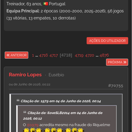
Treinador, 63 anos,
Portugal
Equipa Principal:
2 épocas (2000-2000, 2025-2026), 56 jogos
(33 vitórias, 13 empates, 10 derrotas)
AÇÕES DO UTILIZADOR
1
...
4716
4717
4718
4719
4720
...
4876
ANTERIOR
PRÓXIMA
Ramiro Lopes
Eusébio
04 de Junho de 2026, 00:22
#70755
Citação de: 1979 em 04 de Junho de 2026, 00:14
Citação de: IloveSLB2014 em 04 de Junho de
2026, 00:12
O
@1979
acredita mesmo na fraude do Riquelme