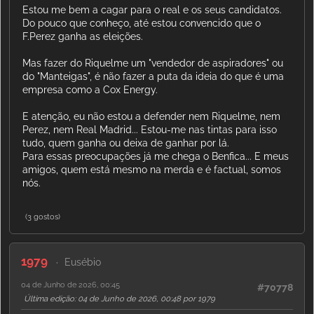
Estou me bem a cagar para o real e os seus candidatos.
Do pouco que conheço, até estou convencido que o
F.Perez ganha as eleições.
Mas fazer do Riquelme um "vendedor de aspiradores" ou
do "Manteigas", é não fazer a puta da ideia do que é uma
empresa como a Cox Energy.
E atenção, eu não estou a defender nem Riquelme, nem
Perez, nem Real Madrid... Estou-me nas tintas para isso
tudo, quem ganha ou deixa de ganhar por lá.
Para essas preocupações já me chega o Benfica... E meus
amigos, quem está mesmo na merda e é factual, somos
nós.
(3 gostos)
1979
Eusébio
04 de Junho de 2026, 00:45
#70778
Última edição
: 04 de Junho de 2026, 00:48 por 1979