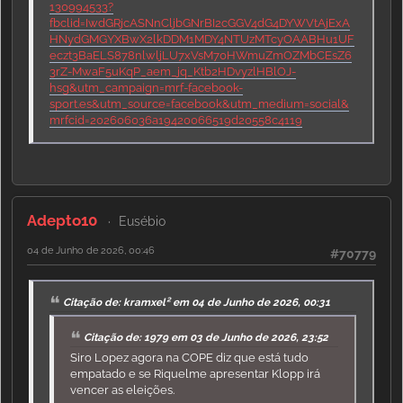
130994533?
fbclid=IwdGRjcASNnCljbGNrBI2cGGV4dG4DYWVtAjExA
HNydGMGYXBwX2lkDDM1MDY4NTUzMTcyOAABHu1UF
eczt3BaELS878nlwljLU7xVsM70HWmuZmOZMbCEsZ6
3rZ-MwaF5uKqP_aem_jq_Ktb2HDvyzlHBlOJ-
hsg&utm_campaign=mrf-facebook-
sport.es&utm_source=facebook&utm_medium=social&
mrfcid=202606036a19420066519d20558c4119
Adepto10
Eusébio
04 de Junho de 2026, 00:46
#70779
Citação de: kramxel² em 04 de Junho de 2026, 00:31
Citação de: 1979 em 03 de Junho de 2026, 23:52
Siro Lopez agora na COPE diz que está tudo
empatado e se Riquelme apresentar Klopp irá
vencer as eleições.