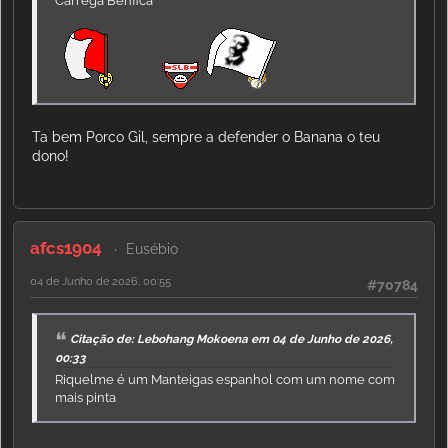
Carrega Benfica
Ta bem Porco Gil, sempre a defender o Banana o teu
dono!
afcs1904
Eusébio
04 de Junho de 2026, 00:55
#70784
Citação de: Lebohang Mokoena em 04 de Junho de 2026,
00:33
Riquelme é um Manteigas espanhol com um nome com
mais pinta