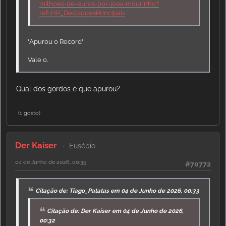
milhoes-de-euros-por-jose-mourinho?
ref=HP_DestaquesPrincipais
"Apurou o Record"
Vale 0.
Qual dos gordos é que apurou?
(1 gosto)
Der Kaiser
Eusébio
04 de Junho de 2026, 00:35
#70772
Citação de: Tiago_Patatas em 04 de Junho de 2026, 00:33
Citação de: Der Kaiser em 04 de Junho de 2026,
00:32