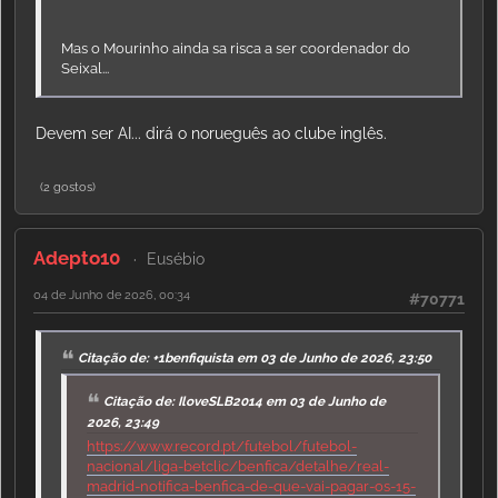
Mas o Mourinho ainda sa risca a ser coordenador do
Seixal...
Devem ser AI... dirá o norueguês ao clube inglês.
(2 gostos)
Adepto10
Eusébio
04 de Junho de 2026, 00:34
#70771
Citação de: +1benfiquista em 03 de Junho de 2026, 23:50
Citação de: IloveSLB2014 em 03 de Junho de
2026, 23:49
https://www.record.pt/futebol/futebol-
nacional/liga-betclic/benfica/detalhe/real-
madrid-notifica-benfica-de-que-vai-pagar-os-15-