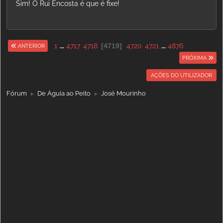
Sim! O Rui Encosta é que é fixe!
1
...
4717
4718
4719
4720
4721
...
4876
ANTERIOR
PRÓXIMA
AÇÕES DO UTILIZADOR
Fórum
De Águia ao Peito
José Mourinho
►
►