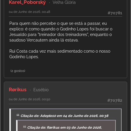
Karel_Poborský
Velha Glória
04 de Junho de 2026, 00:48
#70781
Para quem não percebe o que se está a passar, eu
explico: é como quando o Godinho Lopes foi buscar o
Jesualdo para "treinador dos treinadores", enquanto o
saudoso Vercautern ainda lá estava.
Rui Costa cada vez mais sedimentado como o nosso
Godinho Lopes.
(2 gostos)
Rørikus
Eusébio
04 de Junho de 2026, 00:50
#70782
Citação de: Adepto10 em 04 de Junho de 2026, 00:38
Citação de: Rørikus em 03 de Junho de 2026,