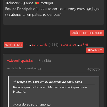
Treinador, 63 anos,
Portugal
Equipa Principal:
2 épocas (2000-2000, 2025-2026), 56 jogos
(33 vitórias, 13 empates, 10 derrotas)
AÇÕES DO UTILIZADOR
1
...
4717
4718
4719
4720
4721
...
4876
ANTERIOR
PRÓXIMA
+1benfiquista
Eusébio
04 de Junho de 2026, 00:33
#70770
Citação de: 1979 em 04 de Junho de 2026, 00:30
Parece que há fotos em Marbella entre Riquelme e
Haaland.
Aguarde-se serenamente.