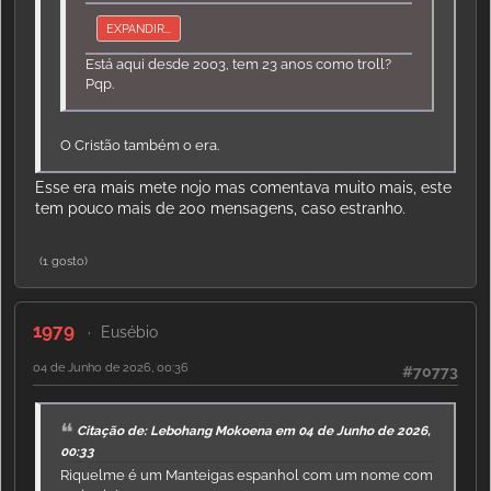
EXPANDIR...
Está aqui desde 2003, tem 23 anos como troll?
Pqp.
O Cristão também o era.
Esse era mais mete nojo mas comentava muito mais, este
tem pouco mais de 200 mensagens, caso estranho.
(1 gosto)
1979
Eusébio
04 de Junho de 2026, 00:36
#70773
Citação de: Lebohang Mokoena em 04 de Junho de 2026,
00:33
Riquelme é um Manteigas espanhol com um nome com