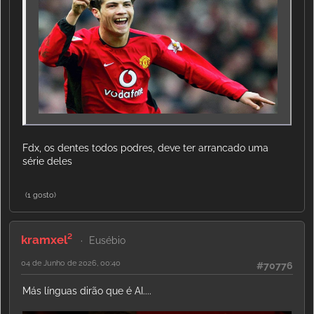
Fdx, os dentes todos podres, deve ter arrancado uma
série deles
(1 gosto)
kramxel²
Eusébio
04 de Junho de 2026, 00:40
#70776
Más línguas dirão que é AI....