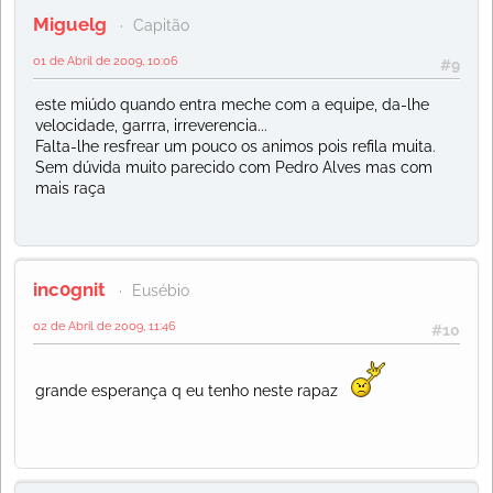
Miguelg
Capitão
01 de Abril de 2009, 10:06
#9
este miúdo quando entra meche com a equipe, da-lhe
velocidade, garrra, irreverencia...
Falta-lhe resfrear um pouco os animos pois refila muita.
Sem dúvida muito parecido com Pedro Alves mas com
mais raça
inc0gnit
Eusébio
02 de Abril de 2009, 11:46
#10
grande esperança q eu tenho neste rapaz