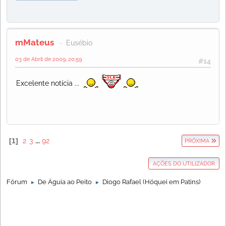
mMateus
Eusébio
03 de Abril de 2009, 20:59
#14
Excelente notícia ...
1
2
3
...
92
PRÓXIMA
AÇÕES DO UTILIZADOR
Fórum
De Águia ao Peito
Diogo Rafael (Hóquei em Patins)
►
►