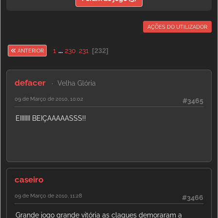
AÇÕES DO UTILIZADOR
1
...
230
231
232
ANTERIOR
defacer
Velha Glória
09 de Março de 2010, 10:02
#3465
EIIIIIII BEIÇAAAAASSS!!
caseiro
09 de Março de 2010, 11:28
#3466
Grande jogo grande vitória as claques demoraram a