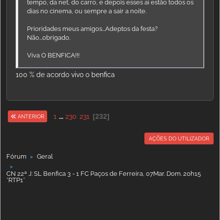
tempo, da net, do carro, e depois esses aí estão todos os
dias no cinema, ou sempre a sair a noite.
Prioridades meus amigos...Adeptos da festa?
Não...obrigado.
Viva O BENFICA!!!
100 % de acordo vivo o benfica
1
...
230
231
232
ANTERIOR
AÇÕES DO UTILIZADOR
Fórum
Geral
►
►
CN 22ª J: SL Benfica 3 - 1 FC Paços de Ferreira, 07Mar. Dom. 20h15
*RTP1*