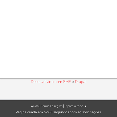
Desenvolvido com
SMF
e
Drupal
|
|
Ajuda
Termos e regras
Ir para o topo ▲
Página criada em 0.068 segundos com 29 solicitações.