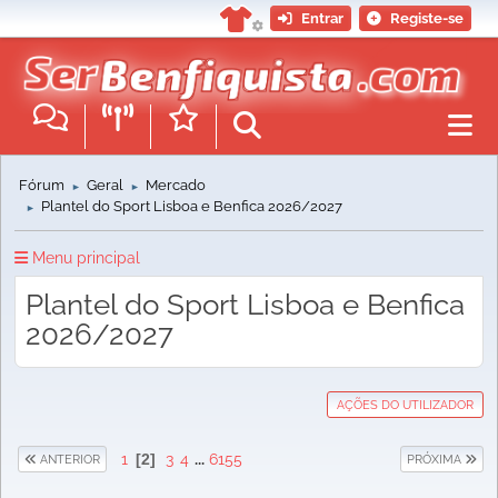
Entrar
Registe-se
Fórum
Geral
Mercado
►
►
Plantel do Sport Lisboa e Benfica 2026/2027
►
Menu principal
Plantel do Sport Lisboa e Benfica
2026/2027
AÇÕES DO UTILIZADOR
1
2
3
4
...
6155
ANTERIOR
PRÓXIMA