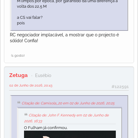
M limpos por época, por garantido dá uma diferença à
volta dos 22,5 M
a CS vai falar?
pois
RC negociador implacável, a mostrar que o projecto é
sólido! Confia!
(1 gosto)
Zetuga
Eusébio
02 de Junho de 2026, 20:43
#122591
Citação de: Camisola_20 em 02 de Junho de 2026, 20:25
Citação de: John F. Kennedy em 02 de Junho de
2026, 16:33
O Fulham já confirmou.