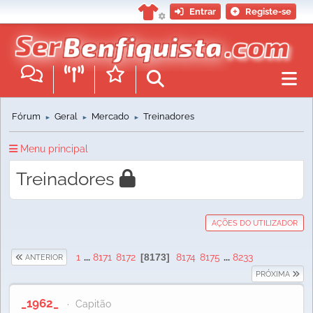
Entrar
Registe-se
Fórum
Geral
Mercado
Treinadores
►
►
►
Menu principal
Treinadores
AÇÕES DO UTILIZADOR
1
...
8171
8172
8173
8174
8175
...
8233
ANTERIOR
PRÓXIMA
_1962_
Capitão