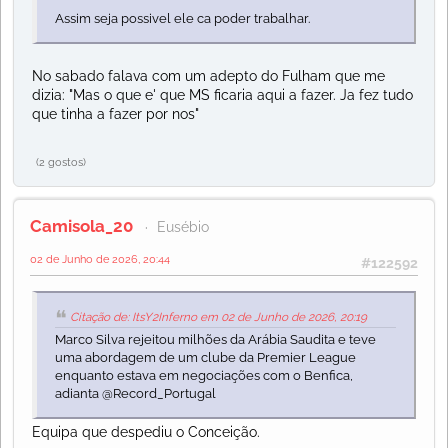
Assim seja possivel ele ca poder trabalhar.
No sabado falava com um adepto do Fulham que me
dizia: "Mas o que e' que MS ficaria aqui a fazer. Ja fez tudo
que tinha a fazer por nos"
(2 gostos)
Camisola_20
Eusébio
02 de Junho de 2026, 20:44
#122592
Citação de: ItsY2Inferno em 02 de Junho de 2026, 20:19
Marco Silva rejeitou milhões da Arábia Saudita e teve
uma abordagem de um clube da Premier League
enquanto estava em negociações com o Benfica,
adianta @Record_Portugal
Equipa que despediu o Conceição.