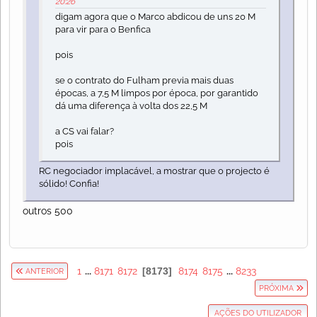
20:26
digam agora que o Marco abdicou de uns 20 M
para vir para o Benfica
pois
se o contrato do Fulham previa mais duas
épocas, a 7,5 M limpos por época, por garantido
dá uma diferença à volta dos 22,5 M
a CS vai falar?
pois
RC negociador implacável, a mostrar que o projecto é
sólido! Confia!
outros 500
1
...
8171
8172
8173
8174
8175
...
8233
ANTERIOR
PRÓXIMA
AÇÕES DO UTILIZADOR