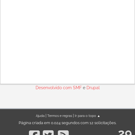
Desenvolvido com
SMF
e
Drupal
|
|
Ajuda
Termos e regras
Ir para o topo ▲
Página criada em 0.024 segundos com 12 solicitações.
29