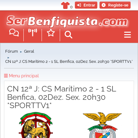
Entrar
Registe-se
Fórum
Geral
►
►
CN 12ª J: CS Marítimo 2 - 1 SL Benfica, 02Dez. Sex. 20h30 *SPORTTV1*
Menu principal
CN 12ª J: CS Marítimo 2 - 1 SL
Benfica, 02Dez. Sex. 20h30
*SPORTTV1*