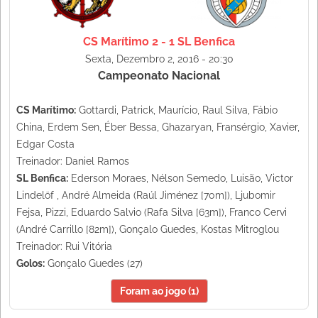
CS Marítimo 2 - 1 SL Benfica
Sexta, Dezembro 2, 2016 - 20:30
Campeonato Nacional
CS Marítimo:
Gottardi, Patrick, Maurício, Raul Silva, Fábio
China, Erdem Sen, Éber Bessa, Ghazaryan, Fransérgio, Xavier,
Edgar Costa
Treinador: Daniel Ramos
SL Benfica:
Ederson Moraes, Nélson Semedo, Luisão, Victor
Lindelöf , André Almeida (Raúl Jiménez [70m]), Ljubomir
Fejsa, Pizzi, Eduardo Salvio (Rafa Silva [63m]), Franco Cervi
(André Carrillo [82m]), Gonçalo Guedes, Kostas Mitroglou
Treinador: Rui Vitória
Golos:
Gonçalo Guedes (27)
Foram ao jogo (1)