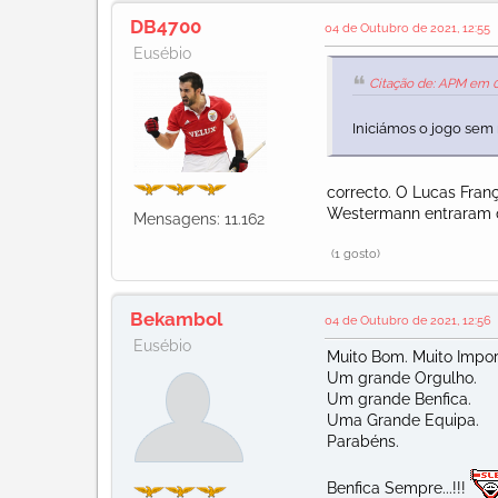
DB4700
04 de Outubro de 2021, 12:55
Eusébio
Citação de: APM em 0
Iniciámos o jogo sem 
correcto. O Lucas Franç
Westermann entraram qu
Mensagens: 11.162
(1 gosto)
Bekambol
04 de Outubro de 2021, 12:56
Eusébio
Muito Bom. Muito Impor
Um grande Orgulho.
Um grande Benfica.
Uma Grande Equipa.
Parabéns.
Benfica Sempre...!!!