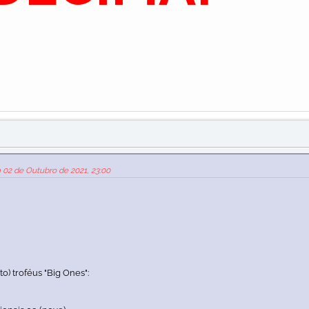
 02 de Outubro de 2021, 23:00
o) troféus "Big Ones":