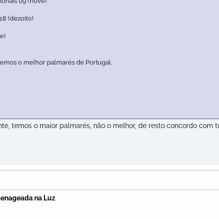
nais 09 (nove)
8 (dezoito)
e)
temos o melhor palmarés de Portugal.
te, temos o maior palmarés, não o melhor, de resto concordo com 
menageada na Luz