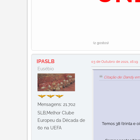
(2 gostos)
IPASLB
03 de Outubro de 2021, 16:19
Eusébio
Citação de: Dandy em
Mensagens: 21.702
SLB,Melhor Clube
Europeu da Década de
Temos 38 (trinta e oit
60 na UEFA