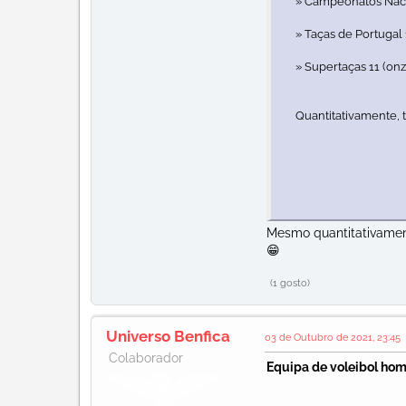
» Campeonatos Nacio
» Taças de Portugal 1
» Supertaças 11 (onz
Quantitativamente, 
Mesmo quantitativamen
😁
(1 gosto)
Universo Benfica
03 de Outubro de 2021, 23:45
Colaborador
Equipa de voleibol ho