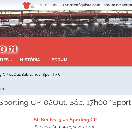
Bem-vindo ao
SerBenfiquista.com - Fórum de adept
ADES
HISTÓRIA
FÓRUM
ng CP, 02Out. Sáb. 17h00 *SportTV 6*
ens
 Sporting CP, 02Out. Sáb. 17h00 *Spor
SL Benfica 3 - 2 Sporting CP
Sábado, Outubro 2, 2021 - 17:00