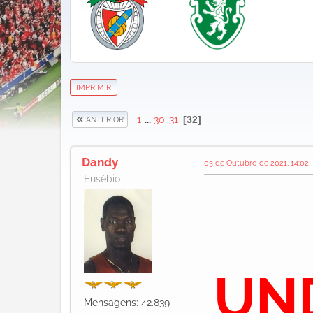
IMPRIMIR
1
...
30
31
32
ANTERIOR
Dandy
03 de Outubro de 2021, 14:02
Eusébio
UN
Mensagens: 42.839