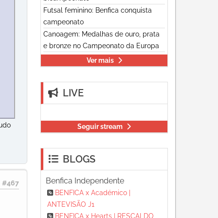
Futsal feminino: Benfica conquista
campeonato
Canoagem: Medalhas de ouro, prata
e bronze no Campeonato da Europa
Ver mais
LIVE
tudo
Seguir stream
BLOGS
Benfica Independente
#467
BENFICA x Académico |
ANTEVISÃO J1
BENFICA x Hearts | RESCALDO