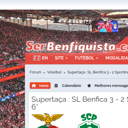
EN
SITE
FUTEBOL
MODALID
Fórum
Voleibol
Supertaça : SL Benfica 3 - 2 Sporti
►
►
Início
Calendário
Melhores mensag
Supertaça : SL Benfica 3 - 2
6*