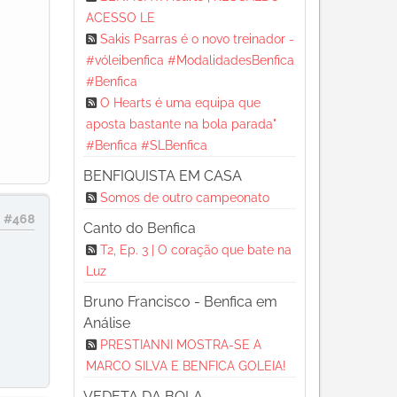
ACESSO LE
Sakis Psarras é o novo treinador -
#vóleibenfica #ModalidadesBenfica
#Benfica
O Hearts é uma equipa que
aposta bastante na bola parada"
#Benfica #SLBenfica
BENFIQUISTA EM CASA
Somos de outro campeonato
#468
Canto do Benfica
T2, Ep. 3 | O coração que bate na
Luz
Bruno Francisco - Benfica em
Análise
PRESTIANNI MOSTRA-SE A
MARCO SILVA E BENFICA GOLEIA!
VEDETA DA BOLA