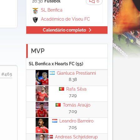
20:30
Futebol
6
SL Benfica
Académico de Viseu FC
Calendário completo
MVP
SL Benfica x Hearts FC (55)
Gianluca Prestianni
#465
8.38
Rafa Silva
7.29
Tomás Araújo
7.09
Leandro Barreiro
7.05
Andreas Schjelderup