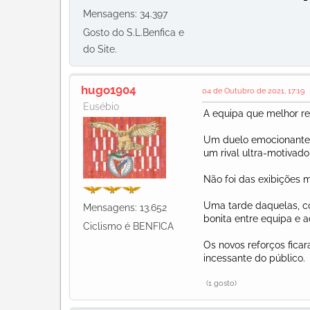
Mensagens: 34.397
Gosto do S.L.Benfica e
do Site.
hugo1904
04 de Outubro de 2021, 17:19
Eusébio
A equipa que melhor re
Um duelo emocionante
um rival ultra-motivado
Não foi das exibições 
Uma tarde daquelas, c
Mensagens: 13.652
bonita entre equipa e 
Ciclismo é BENFICA
Os novos reforços fica
incessante do público.
(1 gosto)