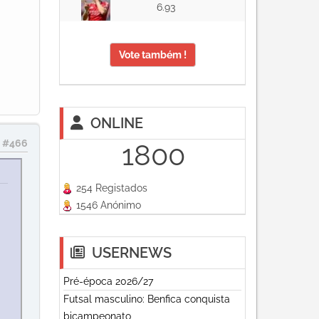
6.93
Vote também !
ONLINE
#466
1800
254 Registados
1546 Anónimo
USERNEWS
Pré-época 2026/27
Futsal masculino: Benfica conquista
bicampeonato