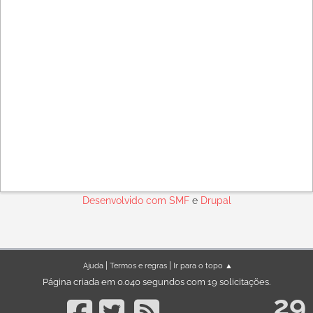
Desenvolvido com
SMF
e
Drupal
|
|
Ajuda
Termos e regras
Ir para o topo ▲
Página criada em 0.040 segundos com 19 solicitações.
29