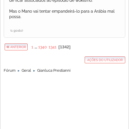
de ficar associados ao episódio de wokismo.
Mas o Mano vai tentar empandeirá-lo para a Arábia mal
possa.
(1 gosto)
1
...
1340
1341
1342
ANTERIOR
AÇÕES DO UTILIZADOR
Fórum
Geral
Gianluca Prestianni
►
►