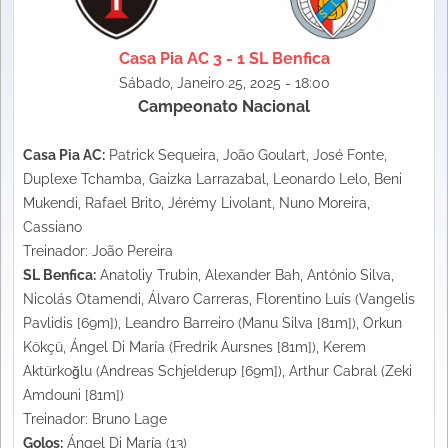
Casa Pia AC 3 - 1 SL Benfica
Sábado, Janeiro 25, 2025 - 18:00
Campeonato Nacional
Casa Pia AC:
Patrick Sequeira, João Goulart, José Fonte,
Duplexe Tchamba, Gaizka Larrazabal, Leonardo Lelo, Beni
Mukendi, Rafael Brito, Jérémy Livolant, Nuno Moreira,
Cassiano
Treinador: João Pereira
SL Benfica:
Anatoliy Trubin, Alexander Bah, António Silva,
Nicolás Otamendi, Álvaro Carreras, Florentino Luís (Vangelis
Pavlidis [69m]), Leandro Barreiro (Manu Silva [81m]), Orkun
Kökçü, Ángel Di María (Fredrik Aursnes [81m]), Kerem
Aktürkoğlu (Andreas Schjelderup [69m]), Arthur Cabral (Zeki
Amdouni [81m])
Treinador: Bruno Lage
Golos:
Ángel Di María (13)