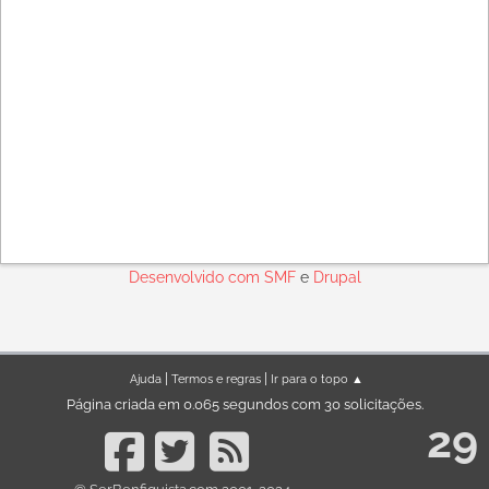
Desenvolvido com
SMF
e
Drupal
|
|
Ajuda
Termos e regras
Ir para o topo ▲
Página criada em 0.065 segundos com 30 solicitações.
29