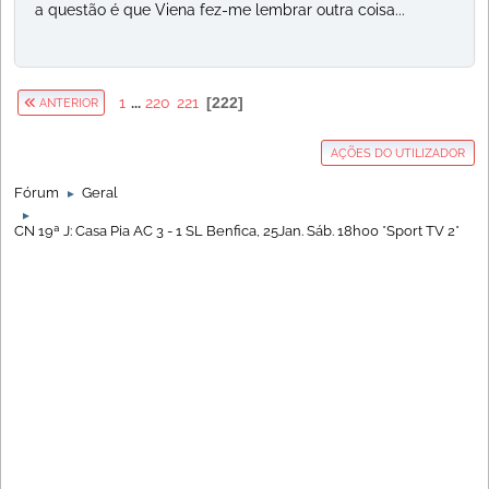
a questão é que Viena fez-me lembrar outra coisa...
1
...
220
221
222
ANTERIOR
AÇÕES DO UTILIZADOR
Fórum
Geral
►
►
CN 19ª J: Casa Pia AC 3 - 1 SL Benfica, 25Jan. Sáb. 18h00 *Sport TV 2*