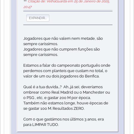
Citação de: VelhaGuarda em 25 de Janeiro de 2025,
20:47
EXPANDIR...
Jogadores que não valem nem metade, são
sempre caríssimos.
Jogadores que não cumprem funções são
sempre caríssimos.
Estamos a falar do campeonato português onde
perdemos com planteis que custam no total, o
valor de um ou dois jogadores do Benfica.
Qual é a tua duvida...? Ah...já sei, deveríamos
ombrear como Real Madrid ou o Manchester ou
o PSG , etc, e gastar 200 M por época.
Também não estamos longe, houve épocas de
se gastar 100 M. Resultados ZERO.
Com o que gastámos nos últimos 3 anos, era
para LIMPAR TUDO.