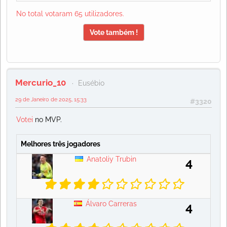
No total votaram 65 utilizadores.
Vote também !
Mercurio_10
Eusébio
29 de Janeiro de 2025, 15:33
#3320
Votei
no MVP.
Melhores três jogadores
Anatoliy Trubin
4
Álvaro Carreras
4