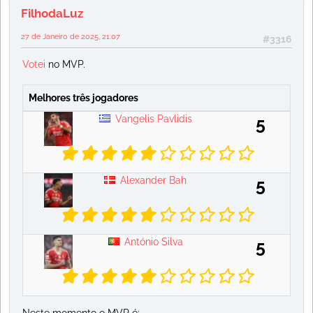
FilhodaLuz
27 de Janeiro de 2025, 21:07
#3316
Votei
no MVP.
Melhores três jogadores
Vangelis Pavlidis
5
Alexander Bah
5
António Silva
5