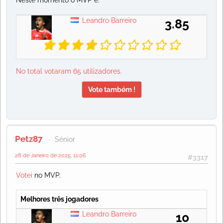
Neste momento o MVP é:
Leandro Barreiro
3.85
No total votaram 65 utilizadores.
Vote também !
Petz87
Sénior
28 de Janeiro de 2025, 11:06
#3317
Votei
no MVP.
Melhores três jogadores
Leandro Barreiro
10