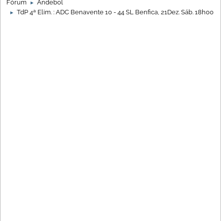
Fórum
Andebol
►
TdP 4ª Elim. : ADC Benavente 10 - 44 SL Benfica, 21Dez. Sáb. 18h00
►