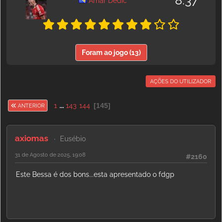
8.37
Amar Dedić
Foram ao jogo (13)
AÇÕES DO UTILIZADOR
1
...
143
144
145
ANTERIOR
axiomas
Eusébio
31 de Agosto de 2025, 19:08
#2160
Este Bessa é dos bons...esta apresentado o fdgp