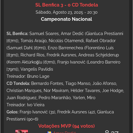
SL Benfica 3 - 0 CD Tondela
Sábado, Agosto 23, 2025 - 20:30
Campeonato Nacional
SL Benfica:
Samuel Soares, Amar Dedić (Gianluca Prestianni
[67m]), Tomás Araújo, Nicolás Otamendi, Rafael Obrador
(Samuel Dahl [67m]), Enzo Barrenechea (Florentino Luís
[83m]), Richard Ríos, Fredrik Aursnes, Andreas Schjelderup
(Kerem Aktürkoğlu [67m]), Franjo Ivanović (Leandro Barreiro
[79m]), Vangelis Pavlidis
Treinador: Bruno Lage
CD Tondela:
Bernardo Fontes, Tiago Manso, João Afonso,
Christian Marques, Nor Maviram, Hélder Tavares, Joe Hodge,
Juan Rodríguez, Pedro Maranhão, Yarlen, Miro
Treinador: Ivo Vieira
Golos:
Franjo Ivanović (31), Fredrik Aursnes (42), Gianluca
Prestianni (90+6)
Votações MVP (94 votos)