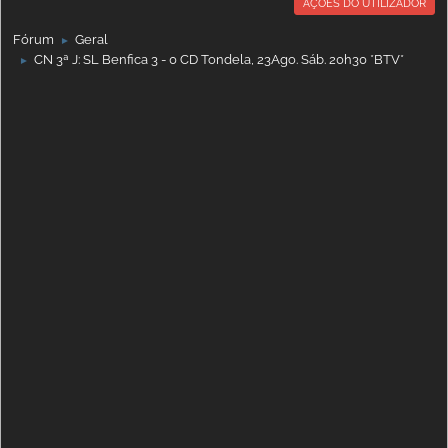
AÇÕES DO UTILIZADOR
Fórum
Geral
►
CN 3ª J: SL Benfica 3 - 0 CD Tondela, 23Ago. Sáb. 20h30 *BTV*
►