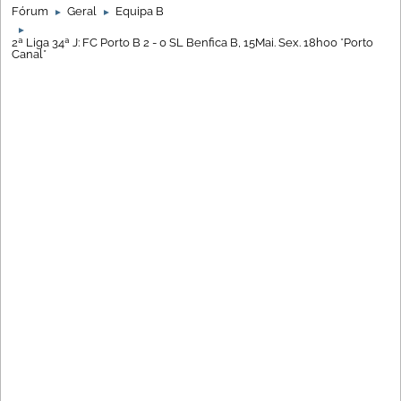
Fórum
Geral
Equipa B
►
►
►
2ª Liga 34ª J: FC Porto B 2 - 0 SL Benfica B, 15Mai. Sex. 18h00 *Porto
Canal*