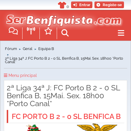
Entrar
Registe-se
Fórum
Geral
Equipa B
►
►
►
2ª Liga 34ª J: FC Porto B 2 - 0 SL Benfica B, 15Mai. Sex. 18h00 *Porto
Canal*
Menu principal
2ª Liga 34ª J: FC Porto B 2 - 0 SL
Benfica B, 15Mai. Sex. 18h00
*Porto Canal*
FC PORTO B 2 - 0 SL BENFICA B