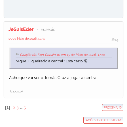
JeSuisÉder
Eusébio
15 de Maio de 2026, 17:37
#14
Citação de: Kurt Cobain 10 em 15 de Maio de 2026, 17:10
Miguel Figueiredo a central? Está certo 🤦
Acho que vai ser o Tomás Cruz a jogar a central
(1 gosto)
1
2
3
...
5
PRÓXIMA
AÇÕES DO UTILIZADOR