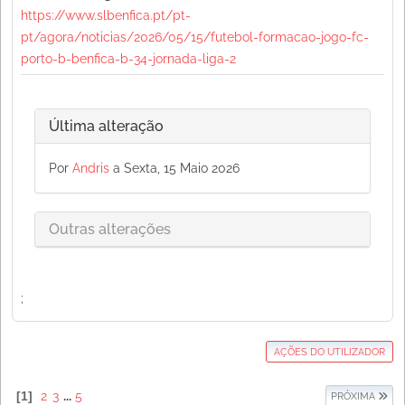
https://www.slbenfica.pt/pt-
pt/agora/noticias/2026/05/15/futebol-formacao-jogo-fc-
porto-b-benfica-b-34-jornada-liga-2
Última alteração
Por
Andris
a Sexta, 15 Maio 2026
Outras alterações
;
AÇÕES DO UTILIZADOR
1
2
3
...
5
PRÓXIMA