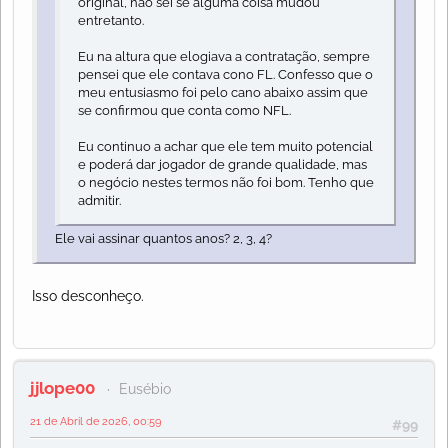
original, não sei se alguma coisa mudou
entretanto.
Eu na altura que elogiava a contratação, sempre
pensei que ele contava cono FL. Confesso que o
meu entusiasmo foi pelo cano abaixo assim que
se confirmou que conta como NFL.
Eu continuo a achar que ele tem muito potencial
e poderá dar jogador de grande qualidade, mas
o negócio nestes termos não foi bom. Tenho que
admitir.
Ele vai assinar quantos anos? 2, 3, 4?
Isso desconheço.
jjlope00
Eusébio
21 de Abril de 2026, 00:59
#99