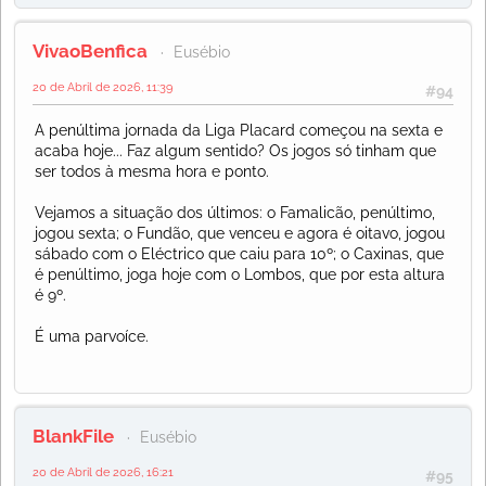
VivaoBenfica
Eusébio
20 de Abril de 2026, 11:39
#94
A penúltima jornada da Liga Placard começou na sexta e
acaba hoje... Faz algum sentido? Os jogos só tinham que
ser todos à mesma hora e ponto.
Vejamos a situação dos últimos: o Famalicão, penúltimo,
jogou sexta; o Fundão, que venceu e agora é oitavo, jogou
sábado com o Eléctrico que caiu para 10º; o Caxinas, que
é penúltimo, joga hoje com o Lombos, que por esta altura
é 9º.
É uma parvoíce.
BlankFile
Eusébio
20 de Abril de 2026, 16:21
#95