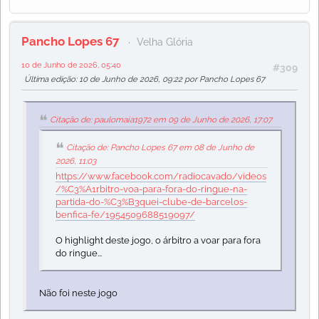
Pancho Lopes 67
Velha Glória
10 de Junho de 2026, 05:40
#309
Última edição
: 10 de Junho de 2026, 09:22 por Pancho Lopes 67
Citação de: paulomaia1972 em 09 de Junho de 2026, 17:07
Citação de: Pancho Lopes 67 em 08 de Junho de
2026, 11:03
https://www.facebook.com/radiocavado/videos
/%C3%A1rbitro-voa-para-fora-do-ringue-na-
partida-do-%C3%B3quei-clube-de-barcelos-
benfica-fe/1954509688519097/
O highlight deste jogo, o árbitro a voar para fora
do ringue...
Não foi neste jogo