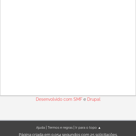
Desenvolvido com
SMF
e
Drupal
|
|
Ajuda
Termos e regras
Ir para o topo ▲
Página criada em 0.054 segundos com 25 solicitações.