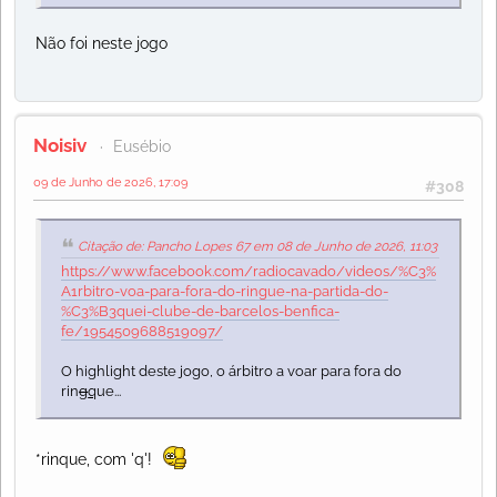
Não foi neste jogo
Noisiv
Eusébio
09 de Junho de 2026, 17:09
#308
Citação de: Pancho Lopes 67 em 08 de Junho de 2026, 11:03
https://www.facebook.com/radiocavado/videos/%C3%
A1rbitro-voa-para-fora-do-ringue-na-partida-do-
%C3%B3quei-clube-de-barcelos-benfica-
fe/1954509688519097/
O highlight deste jogo, o árbitro a voar para fora do
rin
g
q
ue...
*rinque, com 'q'!