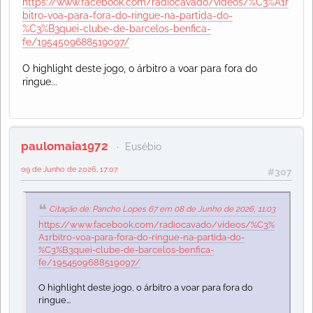
https://www.facebook.com/radiocavado/videos/%C3%A1r
bitro-voa-para-fora-do-ringue-na-partida-do-
%C3%B3quei-clube-de-barcelos-benfica-
fe/1954509688519097/
O highlight deste jogo, o árbitro a voar para fora do
ringue...
paulomaia1972
Eusébio
09 de Junho de 2026, 17:07
#307
Citação de: Pancho Lopes 67 em 08 de Junho de 2026, 11:03
https://www.facebook.com/radiocavado/videos/%C3%
A1rbitro-voa-para-fora-do-ringue-na-partida-do-
%C3%B3quei-clube-de-barcelos-benfica-
fe/1954509688519097/
O highlight deste jogo, o árbitro a voar para fora do
ringue...