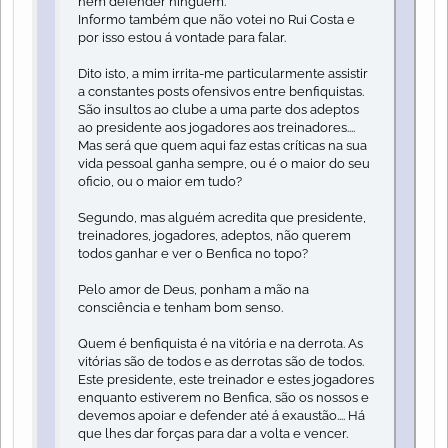
nem defender ninguém.
Informo também que não votei no Rui Costa e
por isso estou á vontade para falar.
Dito isto, a mim irrita-me particularmente assistir
a constantes posts ofensivos entre benfiquistas.
São insultos ao clube a uma parte dos adeptos
ao presidente aos jogadores aos treinadores....
Mas será que quem aqui faz estas críticas na sua
vida pessoal ganha sempre, ou é o maior do seu
oficio, ou o maior em tudo?
Segundo, mas alguém acredita que presidente,
treinadores, jogadores, adeptos, não querem
todos ganhar e ver o Benfica no topo?
Pelo amor de Deus, ponham a mão na
consciência e tenham bom senso.
Quem é benfiquista é na vitória e na derrota. As
vitórias são de todos e as derrotas são de todos.
Este presidente, este treinador e estes jogadores
enquanto estiverem no Benfica, são os nossos e
devemos apoiar e defender até á exaustão.... Há
que lhes dar forças para dar a volta e vencer.