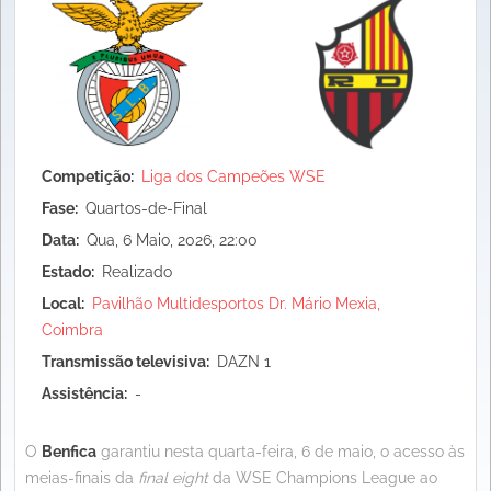
Competição
Liga dos Campeões WSE
Fase
Quartos-de-Final
Data
Qua, 6 Maio, 2026, 22:00
Estado
Realizado
Local
Pavilhão Multidesportos Dr. Mário Mexia,
Coimbra
Transmissão televisiva
DAZN 1
Assistência
-
O
Benfica
garantiu nesta quarta-feira, 6 de maio, o acesso às
meias-finais da
final eight
da WSE Champions League ao