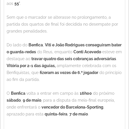
aos
55'
.
Sem que o marcador se alterasse no prolongamento, a
partida dos quartos de final foi decidida no desempate por
grandes penalidades.
Do lado do
Benfica
,
Viti e João Rodrigues conseguiram bater
o guarda-redes
do Reus, enquanto
Conti Acevedo
esteve em
destaque ao
travar quatro das seis cobranças adversárias
.
Vitória por 2-1 das águias,
amplamente celebrada com os
Benfiquistas, que
fizeram as vezes de 6.º jogador
do princípio
ao fim da partida.
O
Benfica
volta a entrar em campo às
16h00
do próximo
sábado
,
9 de maio
, para a disputa da meia-final europeia,
onde enfrentará o
vencedor do Barcelona-Sporting
,
aprazado para esta
quinta-feira
,
7 de maio
.