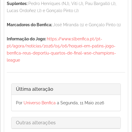
Suplentes:
Pedro Henriques (NJ), Viti (J), Pau Bargalló (J),
Lucas Ordoñez (J) e Gonçalo Pinto (J)
Marcadores do Benfica:
José Miranda (1) e Gonçalo Pinto (1)
Informação do Jogo:
https://www.slbenfica.pt/pt-
pt/agora/noticias/2026/05/06/hoquei-em-patins-jogo-
benfica-reus-deportiu-quartos-de-final-wse-champions-
league
Última alteração
Por
Universo Benfica
a Segunda, 11 Maio 2026
Outras alterações