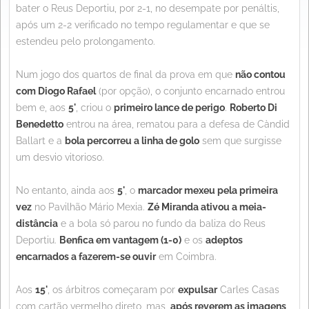
bater o Reus Deportiu, por 2-1, no desempate por penáltis,
após um 2-2 verificado no tempo regulamentar e que se
estendeu pelo prolongamento.
Num jogo dos quartos de final da prova em que
não contou
com Diogo Rafael
(por opção), o conjunto encarnado entrou
bem e, aos
5'
, criou o
primeiro lance de perigo
.
Roberto Di
Benedetto
entrou na área, rematou para a defesa de Càndid
Ballart e a
bola percorreu a linha de golo
sem que surgisse
um desvio vitorioso.
No entanto, ainda aos
5'
, o
marcador mexeu pela primeira
vez
no Pavilhão Mário Mexia.
Zé Miranda ativou a meia-
distância
e a bola só parou no fundo da baliza do Reus
Deportiu.
Benfica em vantagem (1-0)
e os
adeptos
encarnados a fazerem-se ouvir
em Coimbra.
Aos
15'
, os árbitros começaram por
expulsar
Carles Casas
com cartão vermelho direto, mas,
após reverem as imagens
,