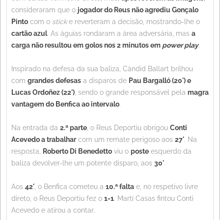
consideraram que o
jogador do Reus não agrediu Gonçalo
Pinto
com o
stick
e reverteram a decisão, mostrando-lhe o
cartão azul
. As águias rondaram a área adversária, mas
a
carga não resultou em golos nos 2 minutos em
power play
.
Inspirado na defesa da sua baliza, Càndid Ballart brilhou
com
grandes defesas
a disparos de
Pau Bargalló (20') e
Lucas Ordoñez (22')
, sendo o grande responsável pela
magra
vantagem do Benfica ao intervalo
.
Na entrada da
2.ª parte
, o Reus Deportiu obrigou
Conti
Acevedo a trabalhar
com um remate perigoso aos
27'
. Na
resposta,
Roberto Di Benedetto
viu o
poste
esquerdo da
baliza devolver-lhe um potente disparo, aos
30'
.
Aos
42'
, o Benfica cometeu a
10.ª falta
e, no respetivo livre
direto, o Reus Deportiu fez o
1-1
. Martí Casas fintou Conti
Acevedo e atirou a contar.