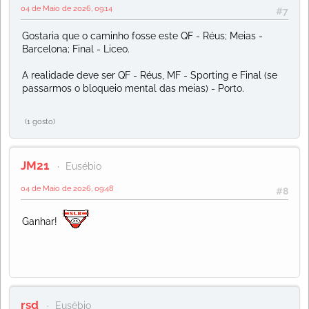
04 de Maio de 2026, 09:14
#7
Gostaria que o caminho fosse este QF - Réus; Meias -
Barcelona; Final - Liceo.
A realidade deve ser QF - Réus, MF - Sporting e Final (se
passarmos o bloqueio mental das meias) - Porto.
(1 gosto)
JM21
Eusébio
04 de Maio de 2026, 09:48
#8
Ganhar!
rsd
Eusébio