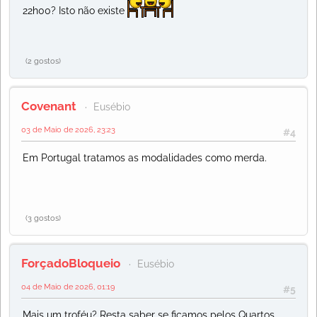
22h00? Isto não existe
(2 gostos)
Covenant
Eusébio
03 de Maio de 2026, 23:23
#4
Em Portugal tratamos as modalidades como merda.
(3 gostos)
ForçadoBloqueio
Eusébio
04 de Maio de 2026, 01:19
#5
Mais um troféu? Resta saber se ficamos pelos Quartos,