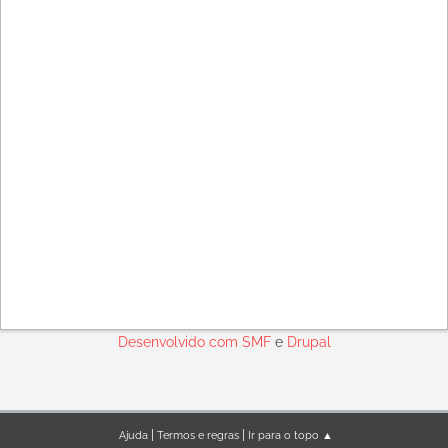
Desenvolvido com
SMF
e
Drupal
|
|
Ajuda
Termos e regras
Ir para o topo ▲