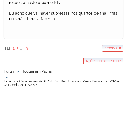
resposta neste próximo fds.
Eu acho que vai haver supressas nos quartos de final, mas
no será o Réus a fazer-la.
1
2
3
...
49
PRÓXIMA
AÇÕES DO UTILIZADOR
Fórum
Hóquei em Patins
►
►
Liga dos Campeões WSE QF : SL Benfica 2 - 2 Reus Deportiu, 06Mai.
Qua. 22h00 *DAZN 1*