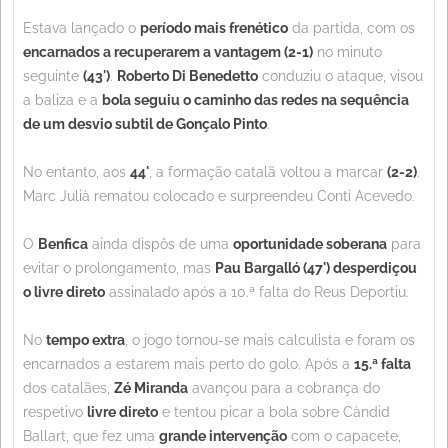
Estava lançado o
período mais frenético
da partida, com os
encarnados a recuperarem a vantagem (2-1)
no minuto
seguinte
(43')
.
Roberto Di Benedetto
conduziu o ataque, visou
a baliza e a
bola seguiu o caminho das redes na sequência
de um desvio subtil de Gonçalo Pinto
.
No entanto, aos
44'
, a formação catalã voltou a marcar
(2-2)
.
Marc Julià rematou colocado e surpreendeu Conti Acevedo.
O
Benfica
ainda dispôs de uma
oportunidade soberana
para
evitar o prolongamento, mas
Pau Bargalló (47') desperdiçou
o livre direto
assinalado após a 10.ª falta do Reus Deportiu.
No
tempo extra
, o jogo tornou-se mais calculista e foram os
encarnados a estarem mais perto do golo. Após a
15.ª falta
dos catalães,
Zé Miranda
avançou para a cobrança do
respetivo
livre direto
e tentou picar a bola sobre Càndid
Ballart, que fez uma
grande intervenção
com o capacete,