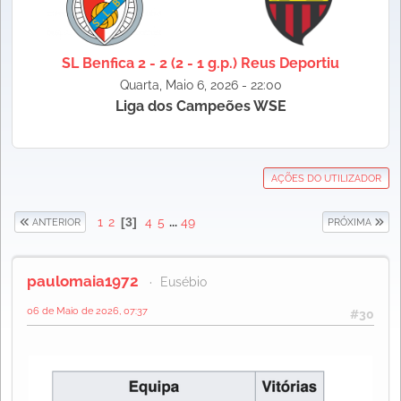
SL Benfica 2 - 2 (2 - 1 g.p.) Reus Deportiu
Quarta, Maio 6, 2026 - 22:00
Liga dos Campeões WSE
AÇÕES DO UTILIZADOR
1
2
3
4
5
...
49
ANTERIOR
PRÓXIMA
paulomaia1972
Eusébio
06 de Maio de 2026, 07:37
#30