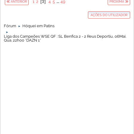
1
2
3
4
5
...
49
ANTERIOR
PRÓXIMA
AÇÕES DO UTILIZADOR
Fórum
Hóquei em Patins
►
►
Liga dos Campeões WSE QF : SL Benfica 2 - 2 Reus Deportiu, 06Mai.
Qua. 22h00 *DAZN 1*