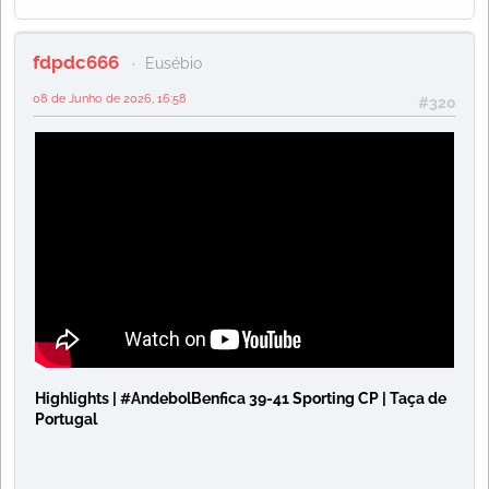
fdpdc666
Eusébio
08 de Junho de 2026, 16:58
#320
Highlights | #AndebolBenfica 39-41 Sporting CP | Taça de
Portugal