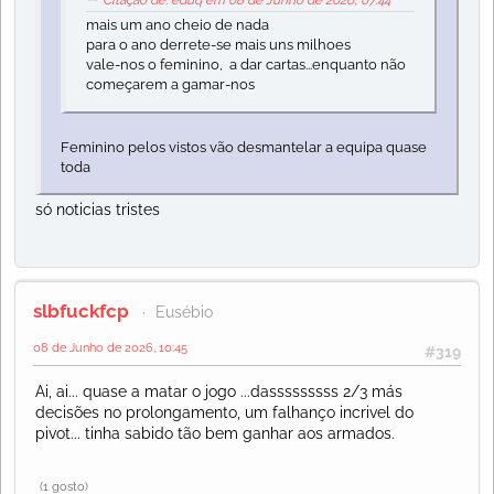
Citação de: eduq em 08 de Junho de 2026, 07:44
mais um ano cheio de nada
para o ano derrete-se mais uns milhoes
vale-nos o feminino, a dar cartas...enquanto não
começarem a gamar-nos
Feminino pelos vistos vão desmantelar a equipa quase
toda
só noticias tristes
slbfuckfcp
Eusébio
08 de Junho de 2026, 10:45
#319
Ai, ai... quase a matar o jogo ...dasssssssss 2/3 más
decisões no prolongamento, um falhanço incrivel do
pivot... tinha sabido tão bem ganhar aos armados.
(1 gosto)