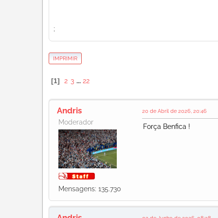
;
IMPRIMIR
1
2
3
...
22
Andris
20 de Abril de 2026, 20:46
Moderador
Força Benfica !
Mensagens: 135.730
Andris
02 de Junho de 2026, 08:28