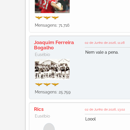
Mensagens: 71.716
Joaquim Ferreira
02 de Junho de 2026, 11:28
Bogalho
Nem vale a pena.
Eusébio
Mensagens: 25.759
Rics
02 de Junho de 2026, 13:02
Eusébio
Loool