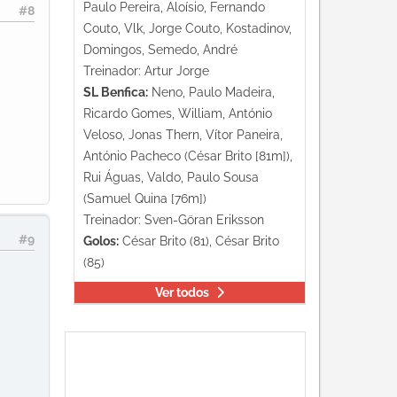
Paulo Pereira, Aloísio, Fernando
#8
Couto, Vlk, Jorge Couto, Kostadinov,
Domingos, Semedo, André
Treinador: Artur Jorge
SL Benfica:
Neno, Paulo Madeira,
Ricardo Gomes, William, António
Veloso, Jonas Thern, Vítor Paneira,
António Pacheco (César Brito [81m]),
Rui Águas, Valdo, Paulo Sousa
(Samuel Quina [76m])
Treinador: Sven-Göran Eriksson
#9
Golos:
César Brito (81), César Brito
(85)
Ver todos