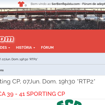
Bem-vindo ao
SerBenfiquista.com - Fórum de adept
ADES
HISTÓRIA
FÓRUM
P, 07Jun. Dom. 19h30 *RTP2*
ens
rting CP, 07Jun. Dom. 19h30 *RTP2*
CA 39 - 41 SPORTING CP