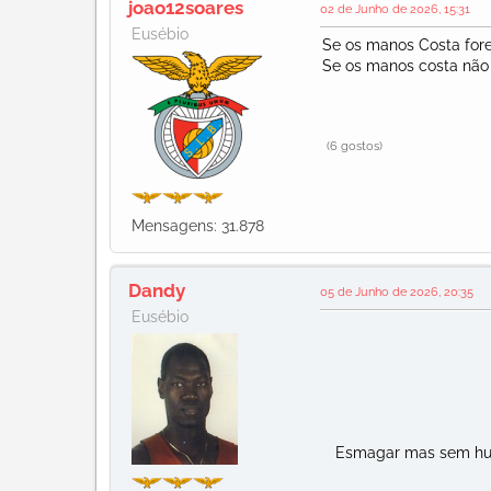
joao12soares
02 de Junho de 2026, 15:31
Eusébio
Se os manos Costa fore
Se os manos costa não 
(6 gostos)
Mensagens: 31.878
Dandy
05 de Junho de 2026, 20:35
Eusébio
Esmagar mas sem humi