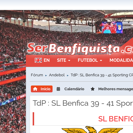
EN
SITE
FUTEBOL
MODALID
Fórum
Andebol
TdP : SL Benfica 39 - 41 Sporting C
►
►
Início
Calendário
Melhores mensag
TdP : SL Benfica 39 - 41 Spo
SL BENFI