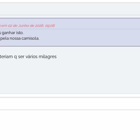
3 em 02 de Junho de 2026, 09:08
 ganhar isto.
 pela nossa camisola.
..teriam q ser vários milagres