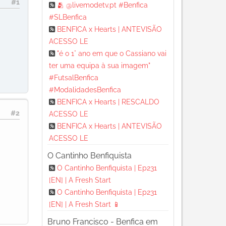
#1
🫂 @livemodetv.pt #Benfica
#SLBenfica
BENFICA x Hearts | ANTEVISÃO
ACESSO LE
"é o 1° ano em que o Cassiano vai
ter uma equipa à sua imagem"
#FutsalBenfica
#ModalidadesBenfica
BENFICA x Hearts | RESCALDO
#2
ACESSO LE
BENFICA x Hearts | ANTEVISÃO
ACESSO LE
O Cantinho Benfiquista
O Cantinho Benfiquista | Ep231
[EN] | A Fresh Start
O Cantinho Benfiquista | Ep231
[EN] | A Fresh Start 📱
Bruno Francisco - Benfica em