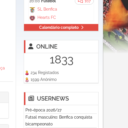
20:00
Futebol
167
SL Benfica
Hearts FC
Calendário completo
ONLINE
1833
aça
234 Registados
1599 Anónimo
USERNEWS
Pré-época 2026/27
Futsal masculino: Benfica conquista
bicampeonato