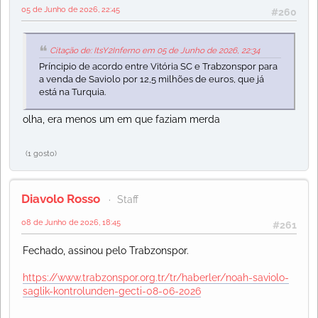
05 de Junho de 2026, 22:45
#260
Citação de: ItsY2Inferno em 05 de Junho de 2026, 22:34
Príncipio de acordo entre Vitória SC e Trabzonspor para
a venda de Saviolo por 12,5 milhões de euros, que já
está na Turquia.
olha, era menos um em que faziam merda
(1 gosto)
Diavolo Rosso
Staff
08 de Junho de 2026, 18:45
#261
Fechado, assinou pelo Trabzonspor.
https://www.trabzonspor.org.tr/tr/haberler/noah-saviolo-
saglik-kontrolunden-gecti-08-06-2026