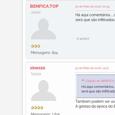
BENFICA.TOP
30 de Maio de 2026, 00:35
Júnior
Há aqui comentários...
será que são infiltrados..
(2 gostos)
Mensagens: 824
xines10
30 de Maio de 2026, 14:27
Sénior
Citação de: BENFICA.
Há aqui comentários..
será que são infiltrados.
Tambem podem ser users
A gestao da epoca do B
Mensagens: 1.825