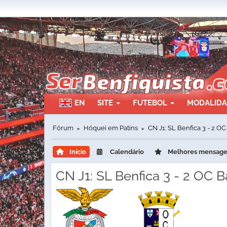
EN
SITE
FUTEBOL
MODALID
Fórum
Hóquei em Patins
CN J1: SL Benfica 3 - 2 OC
►
►
Início
Calendário
Melhores mensag
CN J1: SL Benfica 3 - 2 OC B