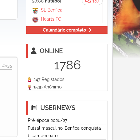
20:00
Futebol
167
SL Benfica
Hearts FC
Calendário completo
ONLINE
1786
#135
247 Registados
1539 Anónimo
USERNEWS
Pré-época 2026/27
Futsal masculino: Benfica conquista
bicampeonato