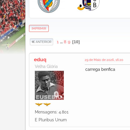
IMPRIMIR
1
...
8
9
10
ANTERIOR
eduq
29 de Maio de 2026, 16:20
Velha Glória
carrega benfica
Mensagens: 4.801
E Pluribus Unum