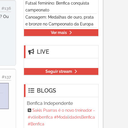
Futsal feminino: Benfica conquista
#136
campeonato
?? Ou
Canoagem: Medalhas de ouro, prata
e bronze no Campeonato da Europa
Ver mais
LIVE
Seguir stream
#137
BLOGS
Benfica Independente
Sakis Psarras é o novo treinador -
#vóleibenfica #ModalidadesBenfica
#Benfica