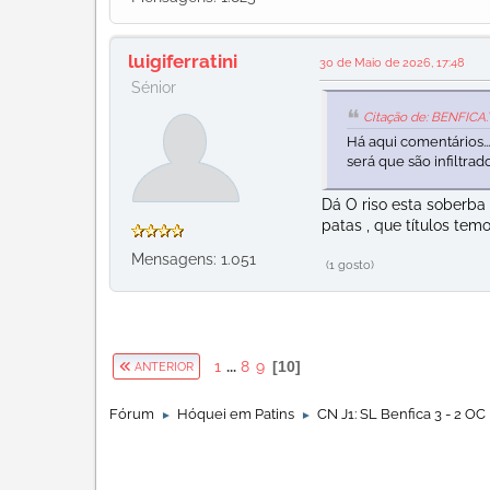
luigiferratini
30 de Maio de 2026, 17:48
Sénior
Citação de: BENFICA.
Há aqui comentários..
será que são infiltrados.
Dá O riso esta soberba
patas , que títulos te
Mensagens: 1.051
(1 gosto)
1
...
8
9
10
ANTERIOR
Fórum
Hóquei em Patins
CN J1: SL Benfica 3 - 2 OC
►
►