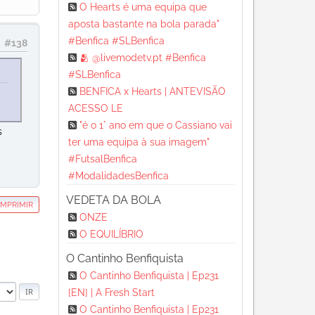
O Hearts é uma equipa que
aposta bastante na bola parada"
#Benfica #SLBenfica
#138
🫂 @livemodetv.pt #Benfica
#SLBenfica
BENFICA x Hearts | ANTEVISÃO
ACESSO LE
"é o 1° ano em que o Cassiano vai
s
ter uma equipa à sua imagem"
#FutsalBenfica
#ModalidadesBenfica
VEDETA DA BOLA
IMPRIMIR
ONZE
O EQUILÍBRIO
O Cantinho Benfiquista
O Cantinho Benfiquista | Ep231
[EN] | A Fresh Start
O Cantinho Benfiquista | Ep231