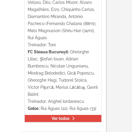
Veloso, Dito, Carlos Mozer, Álvaro
Magalhães, Elzo, Chiquinho Carlos,
Diamantino Miranda, António
Pacheco (Fernando Chalana [88m]),
Mats Magnusson (Shéu Han [74m]),
Rui Águas
Treinador: Toni
FC Steaua București:
Gheorghe
Liliac, Ştefan Iovan, Adrian
Bumbescu, Nicolae Ungureanu,
Miodrag Belodedici, Gică Popescu,
Gheorghe Hagi, Tudorel Stoica,
Victor Piţurcă, Marius Lăcătuş, Gavril
Balint
Treinador: Anghel Iordanescu
Golos:
Rui Águas (22), Rui Águas (33)
Ver todos