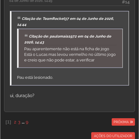
04 de Junho de 2026, 14:49
#14
Citação de: TeamRocket37 em 04 de Junho de 2026,
14:44
Citação de: paulomaia1972 em 04 de Junho de
2026, 14:43
Pau aparentemente não está na ficha de jogo
Está o Lucas mas levou vermelho no último jogo
e creio que não pode estar, a verificar
Pau está lesionado.
ui, duração?
1
2
3
...
9
PRÓXIMA
AÇÕES DO UTILIZADOR