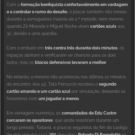
Com a
formação benfiquista confortavelmente em vantagem
e a controlar o rumo do desafio
, o placar também não mexeu
durante a esmagadora maioria da 2.ª metade, nem mesmo
quando Zé Miranda e Miguel Rocha viram
cartões azuis
aos
32', devido a uma quezília.
Com o embate em
três contra três durante dois minutos
, os
espaços abriram e verificaram-se chances para os dois
lados, mas os
blocos defensivos levaram a melhor
.
No entanto, o mesmo não aconteceu nos últimos 10 minutos
do encontro. Aos 43', Tato Ferruccio recebeu o
segundo
cartão amarelo e um cartão azul
por simulação, deixando os
forasteiros com
um jogador a menos
.
Em vantagem numérica, os
comandados de Edu Castro
cercaram os opositores
, que ainda resistiram durante um
longo período. Todavia, a poucos segundos do fim do castigo
de dois minutos (45'),
Viti
descobriu
Roberto Di Benedetto
na