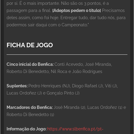
por si. É o mais importante. Não são os 3 pontos, é a
passagem para a final.
[Adeptos pedem o título]
Precisamos
deles assim, como foi hoje. Entregar tudo, dar tudo nós, para
podermos sair daqui com o Campeonato."
FICHA DE JOGO
Cinco inicial do Benfica:
Conti Acevedo, José Miranda,
Roberto Di Benedetto, Nil Roca e João Rodrigues
Suplentes:
Pedro Henriques (NJ), Diogo Rafael (J), Viti (J),
Lucas Ordoñez (J) e Gonçalo Pinto (J)
Marcadores do Benfica:
José Miranda (2), Lucas Ordoñez (1) e
Roberto Di Benedetto (1)
Informação do Jogo:
https://www.slbenfica.pt/pt-