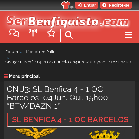
Entrar
Registe-se
Fórum
Hóquei em Patins
►
►
CN J3: SL Benfica 4 - 1 OC Barcelos, 04Jun. Qui. 15h00 *BTV/DAZN 1*
Menu principal
CN J3: SL Benfica 4 - 1 OC
Barcelos, 04Jun. Qui. 15h00
*BTV/DAZN 1*
SL BENFICA 4 - 1 OC BARCELOS