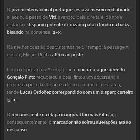
O
jovem internacional português estava mesmo endiabrado
,
e, aos 9', a passe de
Viti
, avançou pela direita e, de meia
distância,
disparou potente e cruzado para o fundo da baliza
,
bisando
na contenda (
2-0
).
Na melhor ocasião dos visitantes no 1.º tempo, à passagem
dos 10', Miguel Rocha
atirou ao poste
.
Pouco depois, no 12.º minuto, num
contra-ataque perfeito
,
Gonçalo Pinto
recuperou a bola, fintou um adversário e
progrediu pela direita antes de colocar rasteiro na área,
tendo
Lucas Ordoñez correspondido com um disparo certeiro
(
3-0
).
O
remanescente da etapa inaugural foi mais faltoso
, e,
consequentemente, o
marcador não sofreu alterações até ao
descanso
.