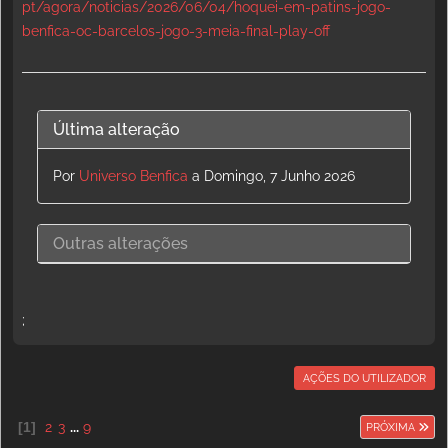
pt/agora/noticias/2026/06/04/hoquei-em-patins-jogo-
benfica-oc-barcelos-jogo-3-meia-final-play-off
Última alteração
Por
Universo Benfica
a Domingo, 7 Junho 2026
Outras alterações
;
AÇÕES DO UTILIZADOR
1
2
3
...
9
PRÓXIMA