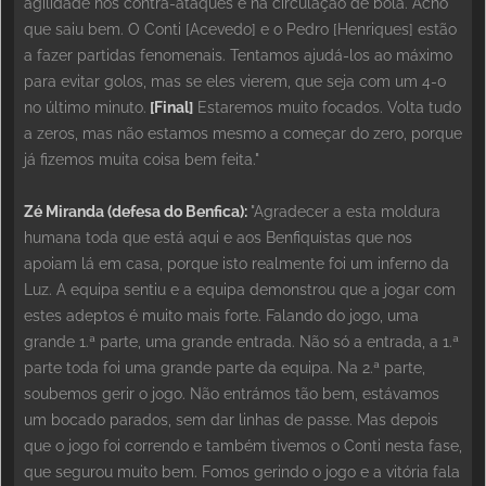
agilidade nos contra-ataques e na circulação de bola. Acho
que saiu bem. O Conti [Acevedo] e o Pedro [Henriques] estão
a fazer partidas fenomenais. Tentamos ajudá-los ao máximo
para evitar golos, mas se eles vierem, que seja com um 4-0
no último minuto.
[Final]
Estaremos muito focados. Volta tudo
a zeros, mas não estamos mesmo a começar do zero, porque
já fizemos muita coisa bem feita."
Zé Miranda (defesa do Benfica):
"Agradecer a esta moldura
humana toda que está aqui e aos Benfiquistas que nos
apoiam lá em casa, porque isto realmente foi um inferno da
Luz. A equipa sentiu e a equipa demonstrou que a jogar com
estes adeptos é muito mais forte. Falando do jogo, uma
grande 1.ª parte, uma grande entrada. Não só a entrada, a 1.ª
parte toda foi uma grande parte da equipa. Na 2.ª parte,
soubemos gerir o jogo. Não entrámos tão bem, estávamos
um bocado parados, sem dar linhas de passe. Mas depois
que o jogo foi correndo e também tivemos o Conti nesta fase,
que segurou muito bem. Fomos gerindo o jogo e a vitória fala