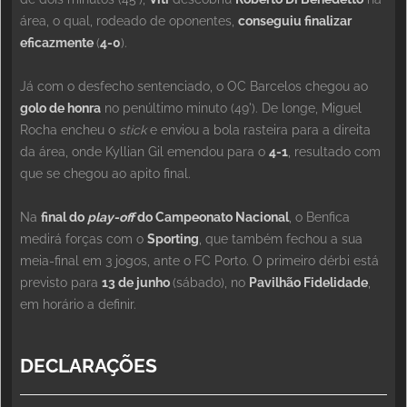
área, o qual, rodeado de oponentes,
conseguiu finalizar
eficazmente
(
4-0
).
Já com o desfecho sentenciado, o OC Barcelos chegou ao
golo de honra
no penúltimo minuto (49'). De longe, Miguel
Rocha encheu o
stick
e enviou a bola rasteira para a direita
da área, onde Kyllian Gil emendou para o
4-1
, resultado com
que se chegou ao apito final.
Na
final do
play-off
do Campeonato Nacional
, o Benfica
medirá forças com o
Sporting
, que também fechou a sua
meia-final em 3 jogos, ante o FC Porto. O primeiro dérbi está
previsto para
13 de junho
(sábado), no
Pavilhão Fidelidade
,
em horário a definir.
DECLARAÇÕES