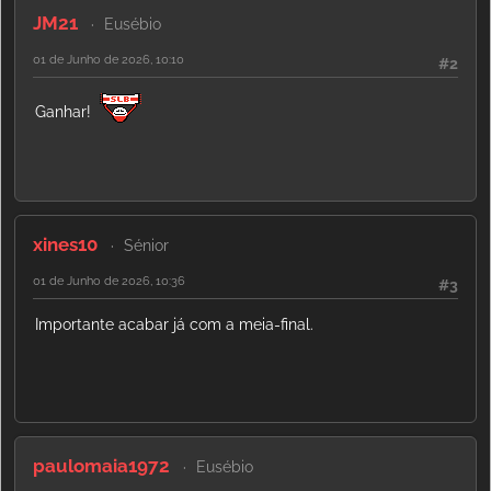
JM21
Eusébio
01 de Junho de 2026, 10:10
#2
Ganhar!
xines10
Sénior
01 de Junho de 2026, 10:36
#3
Importante acabar já com a meia-final.
paulomaia1972
Eusébio