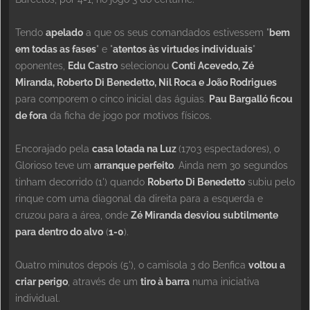
Tendo
apelado
a que os seus comandados estivessem "
bem
em todas as fases
" e "
atentos às virtudes individuais
"
oponentes,
Edu Castro
selecionou
Conti Acevedo, Zé
Miranda, Roberto Di Benedetto, Nil Roca e João Rodrigues
para comporem o cinco inicial das águias.
Pau Bargalló ficou
de fora
da ficha de jogo por motivos físicos.
Encorajado pela
casa lotada na Luz
(1703 espectadores), o
Glorioso teve um
arranque perfeito
. Ainda nem 30 segundos
tinham decorrido (1') quando
Roberto Di Benedetto
subiu pelo
rinque com uma diagonal da direita para a esquerda e
cruzou para a área, onde
Zé Miranda desviou subtilmente
para dentro do alvo
(
1-0
).
Quatro minutos depois (5'), o camisola 3 do Benfica
voltou a
criar perigo
, através de um
tiro à barra
numa iniciativa
individual.