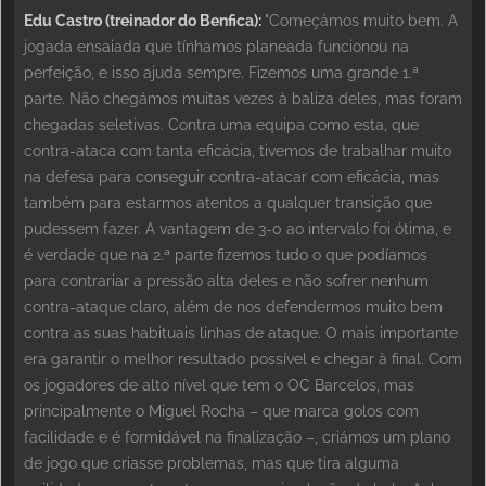
Edu Castro (treinador do Benfica):
"Começámos muito bem. A
jogada ensaiada que tínhamos planeada funcionou na
perfeição, e isso ajuda sempre. Fizemos uma grande 1.ª
parte. Não chegámos muitas vezes à baliza deles, mas foram
chegadas seletivas. Contra uma equipa como esta, que
contra-ataca com tanta eficácia, tivemos de trabalhar muito
na defesa para conseguir contra-atacar com eficácia, mas
também para estarmos atentos a qualquer transição que
pudessem fazer. A vantagem de 3-0 ao intervalo foi ótima, e
é verdade que na 2.ª parte fizemos tudo o que podíamos
para contrariar a pressão alta deles e não sofrer nenhum
contra-ataque claro, além de nos defendermos muito bem
contra as suas habituais linhas de ataque. O mais importante
era garantir o melhor resultado possível e chegar à final. Com
os jogadores de alto nível que tem o OC Barcelos, mas
principalmente o Miguel Rocha – que marca golos com
facilidade e é formidável na finalização –, criámos um plano
de jogo que criasse problemas, mas que tira alguma