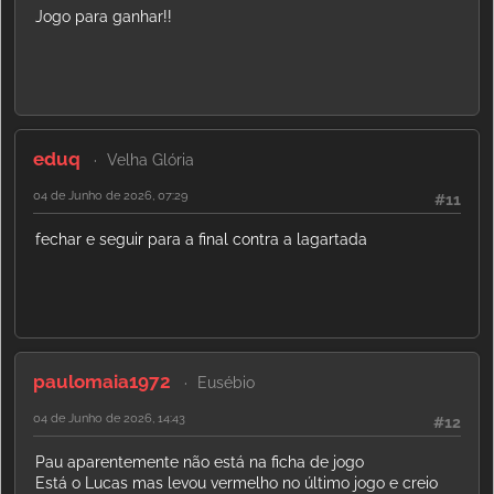
Jogo para ganhar!!
eduq
Velha Glória
04 de Junho de 2026, 07:29
#11
fechar e seguir para a final contra a lagartada
paulomaia1972
Eusébio
04 de Junho de 2026, 14:43
#12
Pau aparentemente não está na ficha de jogo
Está o Lucas mas levou vermelho no último jogo e creio