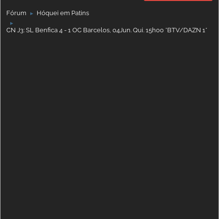
Fórum
Hóquei em Patins
►
►
CN J3: SL Benfica 4 - 1 OC Barcelos, 04Jun. Qui. 15h00 *BTV/DAZN 1*