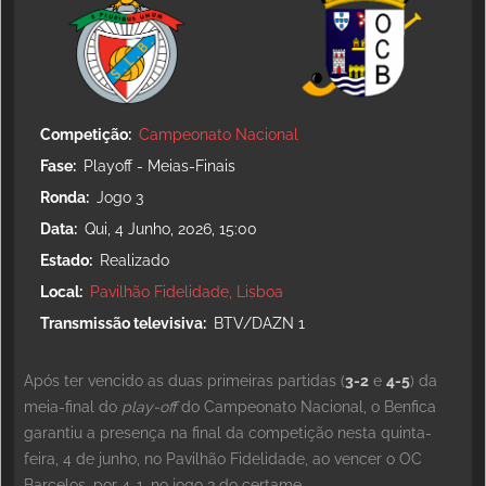
Competição
Campeonato Nacional
Fase
Playoff - Meias-Finais
Ronda
Jogo 3
Data
Qui, 4 Junho, 2026, 15:00
Estado
Realizado
Local
Pavilhão Fidelidade, Lisboa
Transmissão televisiva
BTV/DAZN 1
Após ter vencido as duas primeiras partidas (
3-2
e
4-5
) da
meia-final do
play-off
do Campeonato Nacional, o Benfica
garantiu a presença na final da competição nesta quinta-
feira, 4 de junho, no Pavilhão Fidelidade, ao vencer o OC
Barcelos, por 4-1, no jogo 3 do certame.