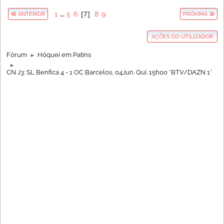
1
...
5
6
7
8
9
ANTERIOR
PRÓXIMA
AÇÕES DO UTILIZADOR
Fórum
Hóquei em Patins
►
►
CN J3: SL Benfica 4 - 1 OC Barcelos, 04Jun. Qui. 15h00 *BTV/DAZN 1*