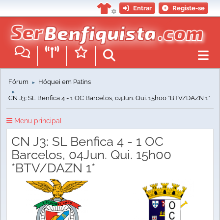
Entrar
Registe-se
Fórum
Hóquei em Patins
►
►
CN J3: SL Benfica 4 - 1 OC Barcelos, 04Jun. Qui. 15h00 *BTV/DAZN 1*
Menu principal
CN J3: SL Benfica 4 - 1 OC
Barcelos, 04Jun. Qui. 15h00
*BTV/DAZN 1*