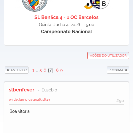
SL Benfica 4 - 1 OC Barcelos
Quinta, Junho 4, 2026 - 15:00
Campeonato Nacional
AÇÕES DO UTILIZADOR
1
...
5
6
7
8
9
ANTERIOR
PRÓXIMA
slbenfever
Eusébio
04 de Junho de 2026, 18:13
#90
Boa vitória.