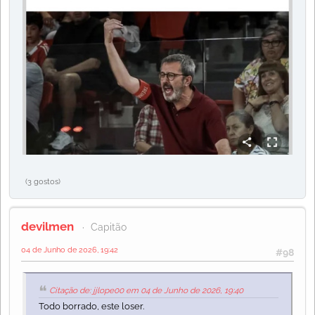
(3 gostos)
devilmen
Capitão
04 de Junho de 2026, 19:42
#98
Citação de: jjlope00 em 04 de Junho de 2026, 19:40
Todo borrado, este loser.