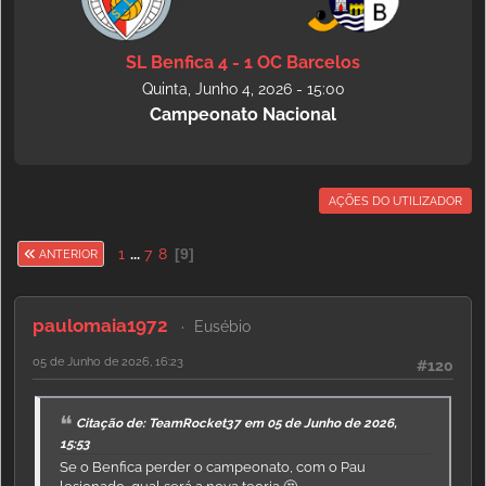
SL Benfica 4 - 1 OC Barcelos
Quinta, Junho 4, 2026 - 15:00
Campeonato Nacional
AÇÕES DO UTILIZADOR
1
...
7
8
9
ANTERIOR
paulomaia1972
Eusébio
05 de Junho de 2026, 16:23
#120
Citação de: TeamRocket37 em 05 de Junho de 2026,
15:53
Se o Benfica perder o campeonato, com o Pau