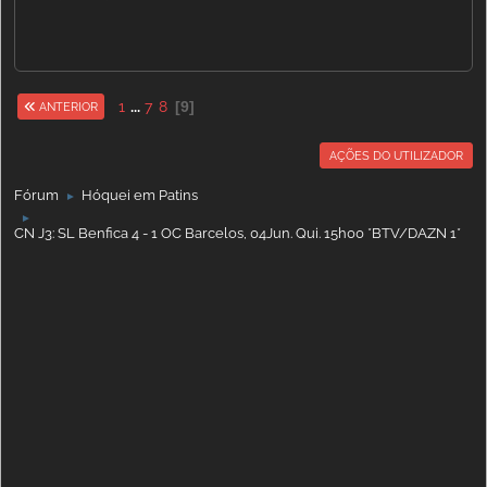
1
...
7
8
9
ANTERIOR
AÇÕES DO UTILIZADOR
Fórum
Hóquei em Patins
►
►
CN J3: SL Benfica 4 - 1 OC Barcelos, 04Jun. Qui. 15h00 *BTV/DAZN 1*