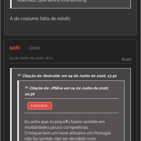
lesionado, qual será a nova teoria 🤔
A do costume falta de estofo
aafc
Júnior
05 de Junho de 2026, 18:10
#121
Citação de: Redceltic em 04 de Junho de 2026, 23:50
Citação de: JPSilva em 04 de Junho de 2026,
20:36
EXPANDIR...
Eu acho que os playoffs fazem sentido em
modalidades pouco competitivas.
O hóquei tem um nível altíssimo em Portugal,
não faz sentido não ser decidido num