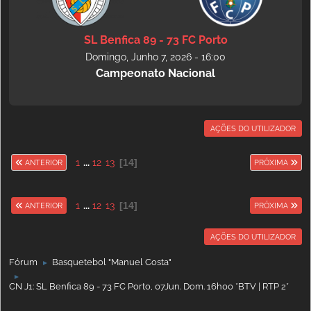
SL Benfica 89 - 73 FC Porto
Domingo, Junho 7, 2026 - 16:00
Campeonato Nacional
AÇÕES DO UTILIZADOR
1
...
12
13
14
ANTERIOR
PRÓXIMA
1
...
12
13
14
ANTERIOR
PRÓXIMA
AÇÕES DO UTILIZADOR
Fórum
Basquetebol "Manuel Costa"
►
►
CN J1: SL Benfica 89 - 73 FC Porto, 07Jun. Dom. 16h00 *BTV | RTP 2*