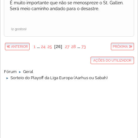
É muito importante que não se menospreze o St. Gallen.
Será meio caminho andado para o desastre.
(2 gostos)
1
...
24
25
26
27
28
...
73
ANTERIOR
PRÓXIMA
AÇÕES DO UTILIZADOR
Fórum
Geral
►
Sorteio do Playoff da Liga Europa (Aarhus ou Sabah)
►