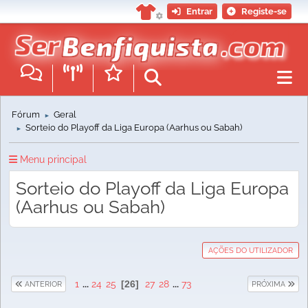
Entrar
Registe-se
Fórum
Geral
►
Sorteio do Playoff da Liga Europa (Aarhus ou Sabah)
►
Menu principal
Sorteio do Playoff da Liga Europa
(Aarhus ou Sabah)
AÇÕES DO UTILIZADOR
1
...
24
25
26
27
28
...
73
ANTERIOR
PRÓXIMA