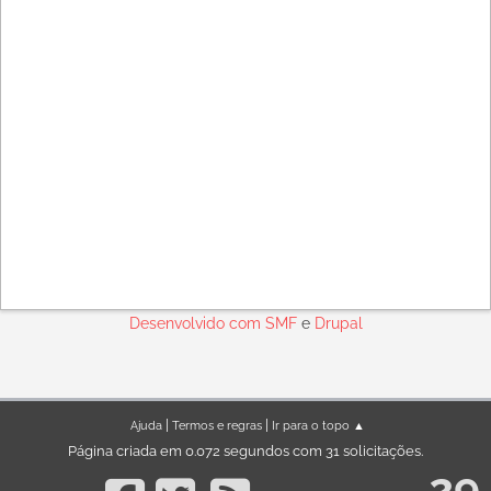
Desenvolvido com
SMF
e
Drupal
|
|
Ajuda
Termos e regras
Ir para o topo ▲
Página criada em 0.072 segundos com 31 solicitações.
29