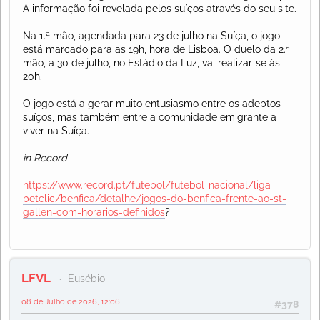
A informação foi revelada pelos suíços através do seu site.
Na 1.ª mão, agendada para 23 de julho na Suíça, o jogo
está marcado para as 19h, hora de Lisboa. O duelo da 2.ª
mão, a 30 de julho, no Estádio da Luz, vai realizar-se às
20h.
O jogo está a gerar muito entusiasmo entre os adeptos
suíços, mas também entre a comunidade emigrante a
viver na Suíça.
in Record
https://www.record.pt/futebol/futebol-nacional/liga-
betclic/benfica/detalhe/jogos-do-benfica-frente-ao-st-
gallen-com-horarios-definidos
?
LFVL
Eusébio
08 de Julho de 2026, 12:06
#378