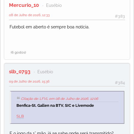
Mercurio_10
Eusébio
08 de Julho de 2026, 12:33
#383
Futebol em aberto é sempre boa notícia.
(6 gostos)
slb_0793
Eusébio
09 de Julho de 2026, 15:36
#384
Citação de: LFVL em 08 de Julho de 2026, 12:06
Benfica-St. Gallen na BTV, SIC e Livemode
SLB
E o jogo da 1° mão, já se sabe onde será transmitido?