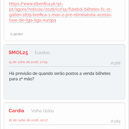
https://www.slbenfica.pt/pt-
pt/agora/noticias/2026/07/15/futebol-bilhetes-fc-st-
gallen-1879-benfica-1-mao-2-pre-eliminatoria-acesso-
fase-de-liga-liga-europa
(1 gosto)
SMOL25
Eusébio
15 de Julho de 2026, 17:09
#388
Há previsão de quando serão postos a venda bilhetes
para 2ª mão?
Cardia
Velha Glória
16 de Julho de 2026, 00:17
#389